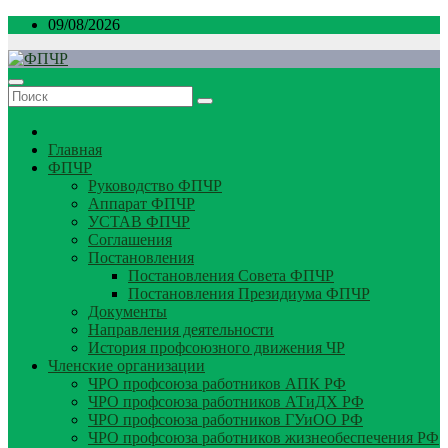
Перейти
09/08/2026
к
содержимому
Главная
ФПЧР
Руководство ФПЧР
Аппарат ФПЧР
УСТАВ ФПЧР
Соглашения
Постановления
Постановления Совета ФПЧР
Постановления Президиума ФПЧР
Документы
Направления деятельности
История профсоюзного движения ЧР
Членские организации
ЧРО профсоюза работников АПК РФ
ЧРО профсоюза работников АТиДХ РФ
ЧРО профсоюза работников ГУиОО РФ
ЧРО профсоюза работников жизнеобеспечения РФ