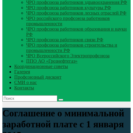
ЧРО профсоюза работников здравоохранения РФ
ЧРО профсоюза работников культуры РФ
ЧРО профсоюза работников лесных отраслей РФ
ЧРО российского профсоюза работников
промышленности
ЧРО профсоюза работников образования и науки
РФ
ЧРО профсоюза работников связи РФ
ЧРО профсоюза работников строительства и
промышленности РФ
ЧРО Всероссийского Электропрофсоюза
ППО АО «Грознефтегаз»
Координационные советы
Галерея
Профсоюзный дисконт
СМИ о нас
Контакты
Соглашение о минимальной
заработной плате с 1 января