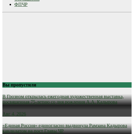
ФПЧР
Вы пропустили
В Грозном открылась ежегодная художественная выставка,
посвященная 75-летию со дня рождения А.А. Кадырова
Авг 4, 2026
«Единая Россия» единогласно выдвинула Рамзана Кадырова
кандидатом на пост Главы ЧР