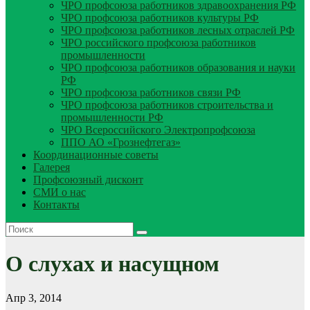
ЧРО профсоюза работников здравоохранения РФ
ЧРО профсоюза работников культуры РФ
ЧРО профсоюза работников лесных отраслей РФ
ЧРО российского профсоюза работников
промышленности
ЧРО профсоюза работников образования и науки
РФ
ЧРО профсоюза работников связи РФ
ЧРО профсоюза работников строительства и
промышленности РФ
ЧРО Всероссийского Электропрофсоюза
ППО АО «Грознефтегаз»
Координационные советы
Галерея
Профсоюзный дисконт
СМИ о нас
Контакты
О слухах и насущном
Апр 3, 2014