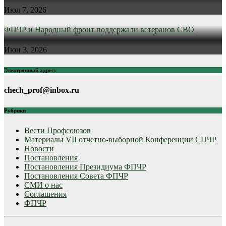
Июл 7, 2026
ФПЧР и Народный фронт поддержали ветеранов СВО
Июн 3, 2026
Электронный адрес:
chech_prof@inbox.ru
Рубрики
Вести Профсоюзов
Материалы VII отчетно-выборной Конференции СПЧР
Новости
Постановления
Постановления Президиума ФПЧР
Постановления Совета ФПЧР
СМИ о нас
Соглашения
ФПЧР