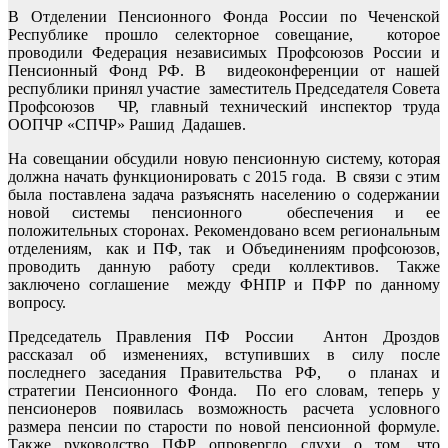
В Отделении Пенсионного Фонда России по Чеченской
Республике прошло селекторное совещание, которое
проводили Федерация независимых Профсоюзов России и
Пенсионный Фонд РФ. В видеоконференции от нашей
республики принял участие заместитель Председателя Совета
Профсоюзов ЧР, главный технический инспектор труда
ООПЧР «СПЧР» Рашид Дадашев.
На совещании обсудили новую пенсионную систему, которая
должна начать функционировать с 2015 года. В связи с этим
была поставлена задача разъяснять населению о содержании
новой системы пенсионного обеспечения и ее
положительных сторонах. Рекомендовано всем региональным
отделениям, как и ПФ, так и Объединениям профсоюзов,
проводить данную работу среди коллективов. Также
заключено соглашение между ФНПР и ПФР по данному
вопросу.
Председатель Правления ПФ России Антон Дроздов
рассказал об изменениях, вступивших в силу после
последнего заседания Правительства РФ, о планах и
стратегии Пенсионного Фонда. По его словам, теперь у
пенсионеров появилась возможность расчета условного
размера пенсии по старости по новой пенсионной формуле.
Также руководство ПФР опровергло слухи о том, что