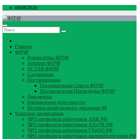
Перейти
08/08/2026
к
содержимому
Главная
ФПЧР
Руководство ФПЧР
Аппарат ФПЧР
УСТАВ ФПЧР
Соглашения
Постановления
Постановления Совета ФПЧР
Постановления Президиума ФПЧР
Документы
Направления деятельности
История профсоюзного движения ЧР
Членские организации
ЧРО профсоюза работников АПК РФ
ЧРО профсоюза работников АТиДХ РФ
ЧРО профсоюза работников ГУиОО РФ
ЧРО профсоюза работников жизнеобеспечения РФ