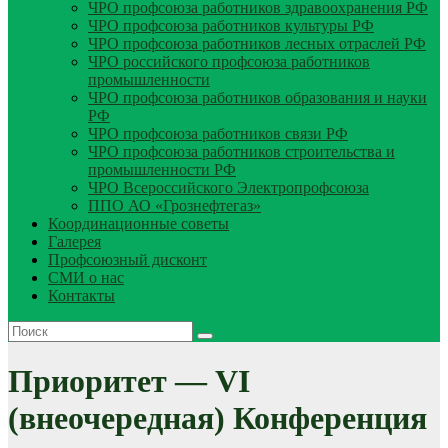
ЧРО профсоюза работников здравоохранения РФ
ЧРО профсоюза работников культуры РФ
ЧРО профсоюза работников лесных отраслей РФ
ЧРО российского профсоюза работников
промышленности
ЧРО профсоюза работников образования и науки
РФ
ЧРО профсоюза работников связи РФ
ЧРО профсоюза работников строительства и
промышленности РФ
ЧРО Всероссийского Электропрофсоюза
ППО АО «Грознефтегаз»
Координационные советы
Галерея
Профсоюзный дисконт
СМИ о нас
Контакты
Приоритет — VI
(внеочередная) Конференция