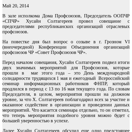
Май 20, 2014
В зале исполкома Дома Профсоюзов, Председатель ООПЧР
«СПЧР» Хусайн Солтагереев провел совещание с
председателями республиканских организаций отраслевых
профсоюзов.
На повестке дня был вопрос о созыве в г. Грозном VI
(внеочередной) Конференции Объединения организаций
профсоюзов ЧР «Совет Профсоюзов ЧР».
Перед началом совещания, Хусайн Солтагереев подвел итоги
двух значимых мероприятий для Профсоюзов, которые
прошли в мае этого года – это День международной
солидарности трудящихся 1 мая и ежегодный Всероссийский
семинар информационных работников ФНПР, который
продлился в период с 13 по 16 мая текущего года. По словам
Председателя, в целом, мероприятия прошли на должном
уровне, за что Х. Солтагереев поблагодарил всех за участие и
оказанное содействие в организации и проведении данных
мероприятий. Что касается семинара отдельно, то он отметил,
что теперь мероприятия подобного уровня можно будет с
большей уверенностью в успехе.
Далее Хусайн Солтагереев обсудил еще одно предстоящее