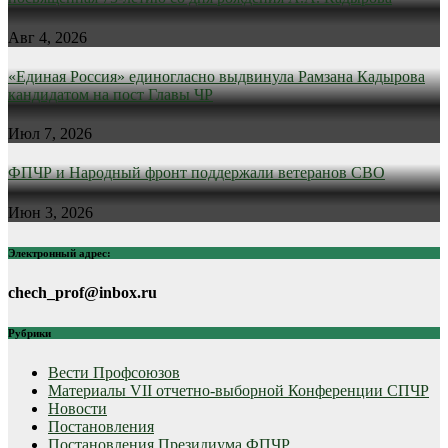
Авг 4, 2026
«Единая Россия» единогласно выдвинула Рамзана Кадырова
кандидатом на пост Главы ЧР
Июл 7, 2026
ФПЧР и Народный фронт поддержали ветеранов СВО
Июн 3, 2026
Электронный адрес:
chech_prof@inbox.ru
Рубрики
Вести Профсоюзов
Материалы VII отчетно-выборной Конференции СПЧР
Новости
Постановления
Постановления Президиума ФПЧР