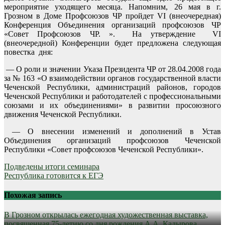
мероприятие уходящего месяца. Напомним, 26 мая в г.
Грозном в Доме Профсоюзов ЧР пройдет VI (внеочередная)
Конференция Объединения организаций профсоюзов ЧР
«Совет Профсоюзов ЧР. ». На утверждение VI
(внеочередной) Конференции будет предложена следующая
повестка дня:
— О роли и значении Указа Президента ЧР от 28.04.2008 года
за № 163 «О взаимодействии органов государственной власти
Чеченской Республики, администраций районов, городов
Чеченской Республики и работодателей с профессиональными
союзами и их объединениями» в развитии просоюзного
движения Чеченской Республики.
— О внесении изменений и дополнений в Устав
Объединения организаций профсоюзов Чеченской
Республики «Совет профсоюзов Чеченской Республики».
Навигация
Подведены итоги семинара
Республика готовится к ЕГЭ
по
записям
Похожая запись
В Грозном открылась ежегодная художественная выставка,
посвященная 75-летию со дня рождения А.А. Кадырова