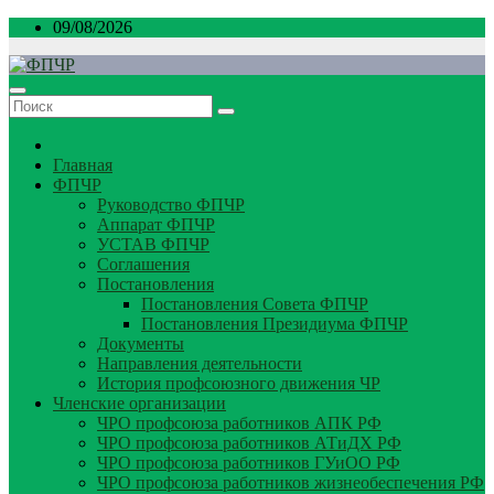
Перейти
09/08/2026
к
содержимому
Главная
ФПЧР
Руководство ФПЧР
Аппарат ФПЧР
УСТАВ ФПЧР
Соглашения
Постановления
Постановления Совета ФПЧР
Постановления Президиума ФПЧР
Документы
Направления деятельности
История профсоюзного движения ЧР
Членские организации
ЧРО профсоюза работников АПК РФ
ЧРО профсоюза работников АТиДХ РФ
ЧРО профсоюза работников ГУиОО РФ
ЧРО профсоюза работников жизнеобеспечения РФ