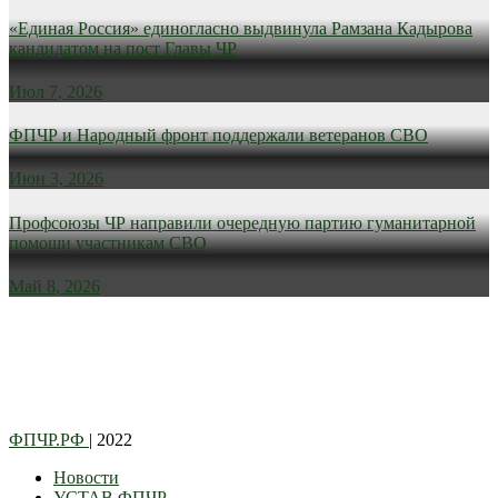
«Единая Россия» единогласно выдвинула Рамзана Кадырова
кандидатом на пост Главы ЧР
Июл 7, 2026
ФПЧР и Народный фронт поддержали ветеранов СВО
Июн 3, 2026
Профсоюзы ЧР направили очередную партию гуманитарной
помощи участникам СВО
Май 8, 2026
ФПЧР.РФ
| 2022
Новости
УСТАВ ФПЧР