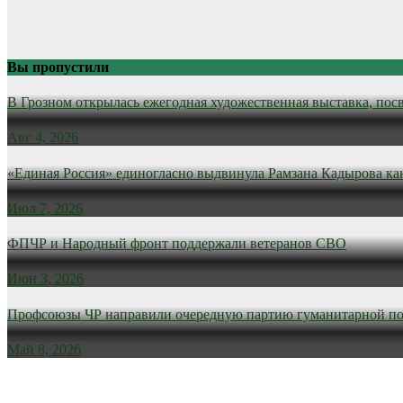
Вы пропустили
В Грозном открылась ежегодная художественная выставка, пос
Авг 4, 2026
«Единая Россия» единогласно выдвинула Рамзана Кадырова ка
Июл 7, 2026
ФПЧР и Народный фронт поддержали ветеранов СВО
Июн 3, 2026
Профсоюзы ЧР направили очередную партию гуманитарной п
Май 8, 2026