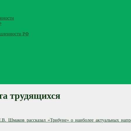
нности
Ф
ышленности РФ
та трудящихся
.В. Шмаков рассказал «Трибуне» о наиболее актуальных н