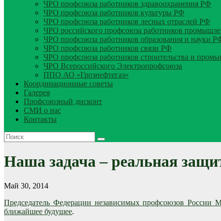
ЧРО профсоюза работников здравоохранения РФ
ЧРО профсоюза работников культуры РФ
ЧРО профсоюза работников лесных отраслей РФ
ЧРО российского профсоюза работников промышле
ЧРО профсоюза работников образования и науки Р
ЧРО профсоюза работников связи РФ
ЧРО профсоюза работников строительства и пром
ЧРО Всероссийского Электропрофсоюза
ППО АО «Грознефтегаз»
Координационные советы
Галерея
Профсоюзный дисконт
СМИ о нас
Контакты
Наша задача – реальная защи
Май 30, 2014
Председатель Федерации независимых профсоюзов России М
ближайшее будущее
.