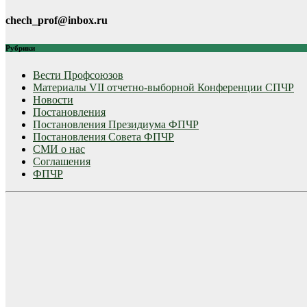
chech_prof@inbox.ru
Рубрики
Вести Профсоюзов
Материалы VII отчетно-выборной Конференции СПЧР
Новости
Постановления
Постановления Президиума ФПЧР
Постановления Совета ФПЧР
СМИ о нас
Соглашения
ФПЧР