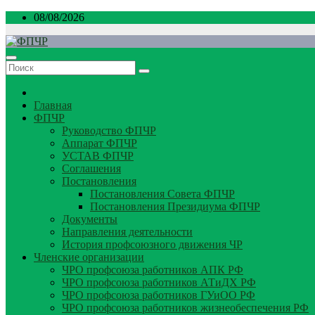
Перейти
08/08/2026
к
содержимому
Главная
ФПЧР
Руководство ФПЧР
Аппарат ФПЧР
УСТАВ ФПЧР
Соглашения
Постановления
Постановления Совета ФПЧР
Постановления Президиума ФПЧР
Документы
Направления деятельности
История профсоюзного движения ЧР
Членские организации
ЧРО профсоюза работников АПК РФ
ЧРО профсоюза работников АТиДХ РФ
ЧРО профсоюза работников ГУиОО РФ
ЧРО профсоюза работников жизнеобеспечения РФ