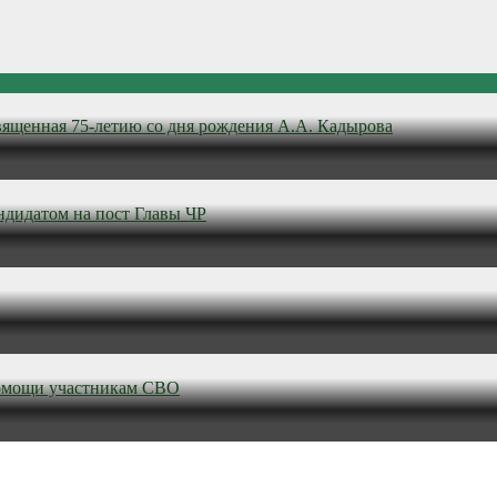
вященная 75-летию со дня рождения А.А. Кадырова
ндидатом на пост Главы ЧР
омощи участникам СВО