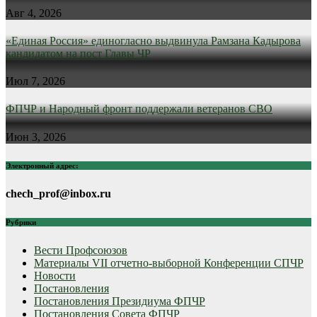
Авг 4, 2026
«Единая Россия» единогласно выдвинула Рамзана Кадырова
кандидатом на пост Главы ЧР
Июл 7, 2026
ФПЧР и Народный фронт поддержали ветеранов СВО
Июн 3, 2026
Электронный адрес:
chech_prof@inbox.ru
Рубрики
Вести Профсоюзов
Материалы VII отчетно-выборной Конференции СПЧР
Новости
Постановления
Постановления Президиума ФПЧР
Постановления Совета ФПЧР