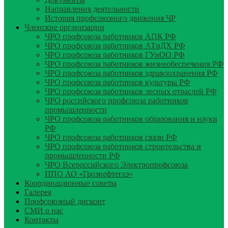
Направления деятельности
История профсоюзного движения ЧР
Членские организации
ЧРО профсоюза работников АПК РФ
ЧРО профсоюза работников АТиДХ РФ
ЧРО профсоюза работников ГУиОО РФ
ЧРО профсоюза работников жизнеобеспечения РФ
ЧРО профсоюза работников здравоохранения РФ
ЧРО профсоюза работников культуры РФ
ЧРО профсоюза работников лесных отраслей РФ
ЧРО российского профсоюза работников
промышленности
ЧРО профсоюза работников образования и науки
РФ
ЧРО профсоюза работников связи РФ
ЧРО профсоюза работников строительства и
промышленности РФ
ЧРО Всероссийского Электропрофсоюза
ППО АО «Грознефтегаз»
Координационные советы
Галерея
Профсоюзный дисконт
СМИ о нас
Контакты