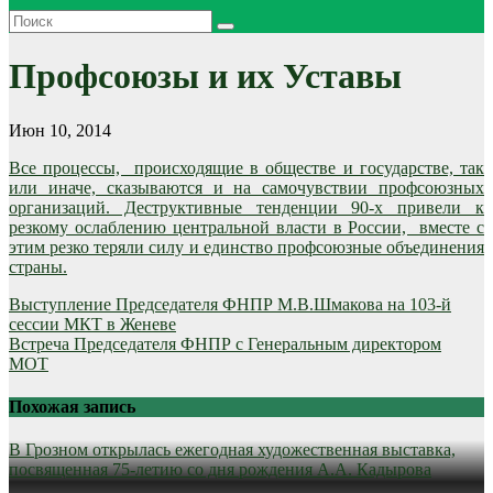
Профсоюзы и их Уставы
Июн 10, 2014
Все процессы, происходящие в обществе и государстве, так
или иначе, сказываются и на самочувствии профсоюзных
организаций. Деструктивные тенденции 90-х привели к
резкому ослаблению центральной власти в России, вместе с
этим резко теряли силу и единство профсоюзные объединения
страны.
Навигация
Выступление Председателя ФНПР М.В.Шмакова на 103-й
сессии МКТ в Женеве
по
Встреча Председателя ФНПР с Генеральным директором
записям
МОТ
Похожая запись
В Грозном открылась ежегодная художественная выставка,
посвященная 75-летию со дня рождения А.А. Кадырова