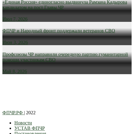
«Единая Россия» единогласно выдвинула Рамзана Кадырова
кандидатом на пост Главы ЧР
Июл 7, 2026
ФПЧР и Народный фронт поддержали ветеранов СВО
Июн 3, 2026
Профсоюзы ЧР направили очередную партию гуманитарной
помощи участникам СВО
Май 8, 2026
ФПЧР.РФ
| 2022
Новости
УСТАВ ФПЧР
Постановления