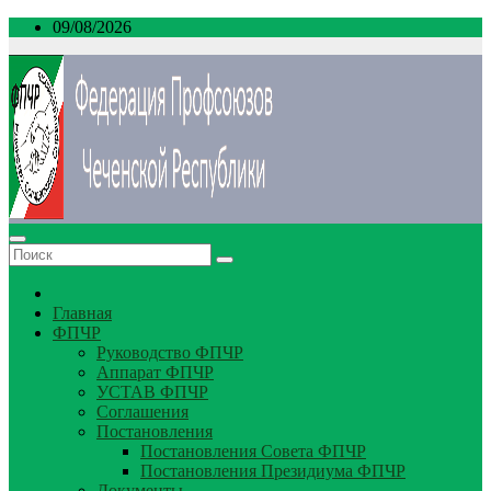
Перейти
09/08/2026
к
содержимому
Главная
ФПЧР
Руководство ФПЧР
Аппарат ФПЧР
УСТАВ ФПЧР
Соглашения
Постановления
Постановления Совета ФПЧР
Постановления Президиума ФПЧР
Документы