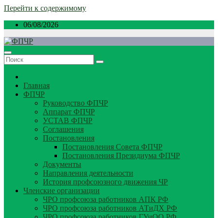
Перейти к содержимому
06/08/2026
Главная
ФПЧР
Руководство ФПЧР
Аппарат ФПЧР
УСТАВ ФПЧР
Соглашения
Постановления
Постановления Совета ФПЧР
Постановления Президиума ФПЧР
Документы
Направления деятельности
История профсоюзного движения ЧР
Членские организации
ЧРО профсоюза работников АПК РФ
ЧРО профсоюза работников АТиДХ РФ
ЧРО профсоюза работников ГУиОО РФ