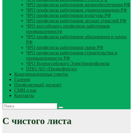
ЧРО профсоюза работников жизнеобеспечения РФ
ЧРО профсоюза работников здравоохранения РФ
ЧРО профсоюза работников культуры РФ
ЧРО профсоюза работников лесных отраслей РФ
ЧРО российского профсоюза работников
промышленности
ЧРО профсоюза работников образования и науки
РФ
ЧРО профсоюза работников связи РФ
ЧРО профсоюза работников строительства и
промышленности РФ
ЧРО Всероссийского Электропрофсоюза
ППО АО «Грознефтегаз»
Координационные советы
Галерея
Профсоюзный дисконт
СМИ о нас
Контакты
С чистого листа