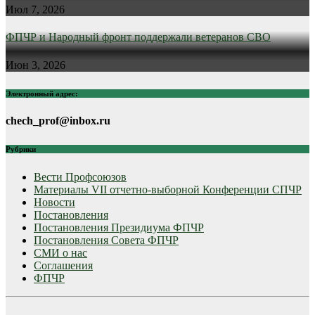
Июл 7, 2026
ФПЧР и Народный фронт поддержали ветеранов СВО
Июн 3, 2026
Электронный адрес:
chech_prof@inbox.ru
Рубрики
Вести Профсоюзов
Материалы VII отчетно-выборной Конференции СПЧР
Новости
Постановления
Постановления Президиума ФПЧР
Постановления Совета ФПЧР
СМИ о нас
Соглашения
ФПЧР