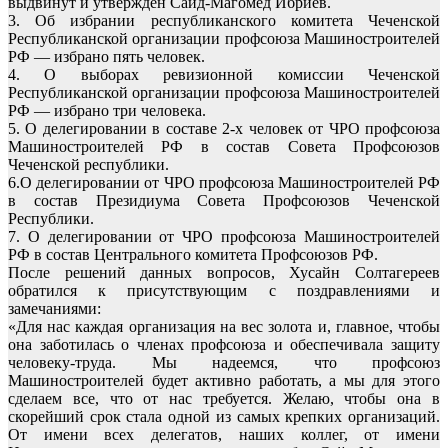
выдвинут и утвержден Сайд-Магомед Ибриев.
3. Об избрании республиканского комитета Чеченской
Республиканской организации профсоюза Машиностроителей
РФ — избрано пять человек.
4. О выборах ревизионной комиссии Чеченской
Республиканской организации профсоюза Машиностроителей
РФ — избрано три человека.
5. О делегировании в составе 2-х человек от ЧРО профсоюза
Машиностроителей РФ в состав Совета Профсоюзов
Чеченской республики.
6.О делегировании от ЧРО профсоюза Машиностроителей РФ
в состав Президиума Совета Профсоюзов Чеченской
Республики.
7. О делегировании от ЧРО профсоюза Машиностроителей
РФ в состав Центрального комитета Профсоюзов РФ.
После решений данных вопросов, Хусайн Солтагереев
обратился к присутствующим с поздравлениями и
замечаниями:
«Для нас каждая организация на вес золота и, главное, чтобы
она заботилась о членах профсоюза и обеспечивала защиту
человеку-труда. Мы надеемся, что профсоюз
Машиностроителей будет активно работать, а мы для этого
сделаем все, что от нас требуется. Желаю, чтобы она в
скорейший срок стала одной из самых крепких организаций.
От имени всех делегатов, наших коллег, от имени