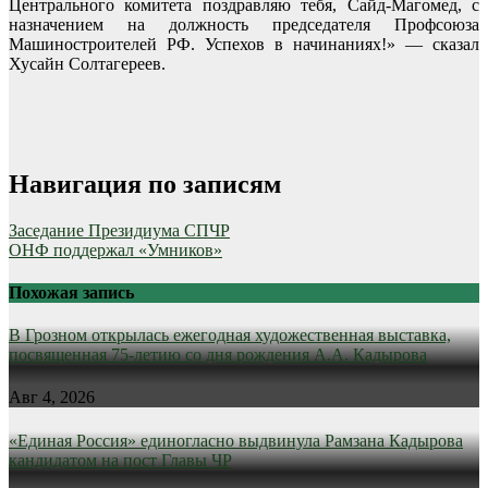
Центрального комитета поздравляю тебя, Сайд-Магомед, с
назначением на должность председателя Профсоюза
Машиностроителей РФ. Успехов в начинаниях!» — сказал
Хусайн Солтагереев.
Навигация по записям
Заседание Президиума СПЧР
ОНФ поддержал «Умников»
Похожая запись
В Грозном открылась ежегодная художественная выставка,
посвященная 75-летию со дня рождения А.А. Кадырова
Авг 4, 2026
«Единая Россия» единогласно выдвинула Рамзана Кадырова
кандидатом на пост Главы ЧР