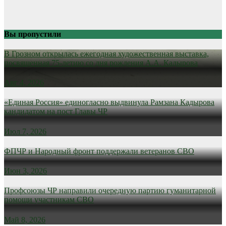
Вы пропустили
В Грозном открылась ежегодная художественная выставка,
посвященная 75-летию со дня рождения А.А. Кадырова
Авг 4, 2026
«Единая Россия» единогласно выдвинула Рамзана Кадырова
кандидатом на пост Главы ЧР
Июл 7, 2026
ФПЧР и Народный фронт поддержали ветеранов СВО
Июн 3, 2026
Профсоюзы ЧР направили очередную партию гуманитарной
помощи участникам СВО
Май 8, 2026