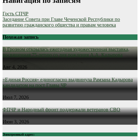
Навигация по записям
Гость СПЧР
Заседание Совета при Главе Чеченской Республики по
развитию гражданского общества и правам человека
Похожая запись
В Грозном открылась ежегодная художественная выставка,
посвященная 75-летию со дня рождения А.А. Кадырова
Авг 4, 2026
«Единая Россия» единогласно выдвинула Рамзана Кадырова
кандидатом на пост Главы ЧР
Июл 7, 2026
ФПЧР и Народный фронт поддержали ветеранов СВО
Июн 3, 2026
Электронный адрес: