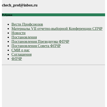
chech_prof@inbox.ru
Рубрики
Вести Профсоюзов
Материалы VII отчетно-выборной Конференции СПЧР
Новости
Постановления
Постановления Президиума ФПЧР
Постановления Совета ФПЧР
СМИ о нас
Соглашения
ФПЧР