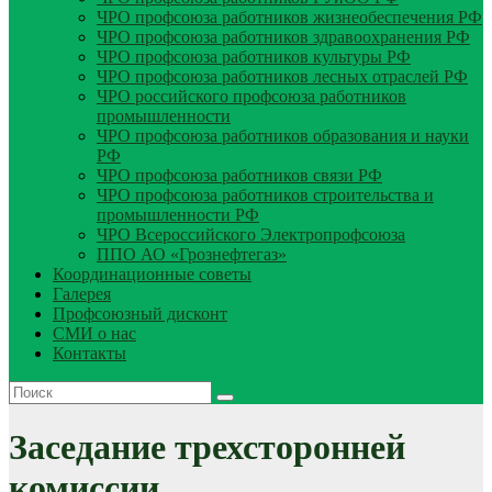
ЧРО профсоюза работников жизнеобеспечения РФ
ЧРО профсоюза работников здравоохранения РФ
ЧРО профсоюза работников культуры РФ
ЧРО профсоюза работников лесных отраслей РФ
ЧРО российского профсоюза работников
промышленности
ЧРО профсоюза работников образования и науки
РФ
ЧРО профсоюза работников связи РФ
ЧРО профсоюза работников строительства и
промышленности РФ
ЧРО Всероссийского Электропрофсоюза
ППО АО «Грознефтегаз»
Координационные советы
Галерея
Профсоюзный дисконт
СМИ о нас
Контакты
Заседание трехсторонней
комиссии