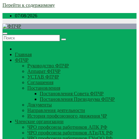
Перейти к содержимому
07/08/2026
Главная
ФПЧР
Руководство ФПЧР
Аппарат ФПЧР
УСТАВ ФПЧР
Соглашения
Постановления
Постановления Совета ФПЧР
Постановления Президиума ФПЧР
Документы
Направления деятельности
История профсоюзного движения ЧР
Членские организации
ЧРО профсоюза работников АПК РФ
ЧРО профсоюза работников АТиДХ РФ
ЧРО профсоюза работников ГУиОО РФ