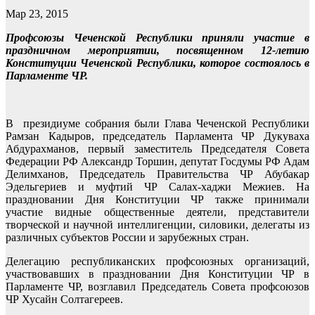
Мар 23, 2015
Профсоюзы
Чеченской Республики
приняли участие в
праздничном мероприятии,
посвященном 12-летию
Конституции Чеченской Республики, которое
состоялось в
Парламенте ЧР.
В президиуме собрания были Глава Чеченской Республики
Рамзан Кадыров, председатель Парламента ЧР Дукуваха
Абдурахманов, первый заместитель Председателя Совета
Федерации РФ Александр Торшин, депутат Госдумы РФ Адам
Делимханов, Председатель Правительства ЧР Абубакар
Эдельгериев и муфтий ЧР Салах-хаджи Межиев. На
праздновании Дня Конституции ЧР также принимали
участие видные общественные деятели, представители
творческой и научной интеллигенции, силовики, делегаты из
различных субъектов России и зарубежных стран.
Делегацию республиканских профсоюзных организаций,
участвовавших в праздновании Дня Конституции ЧР в
Парламенте ЧР, возглавил Председатель Совета профсоюзов
ЧР Хусайн Солтагереев.