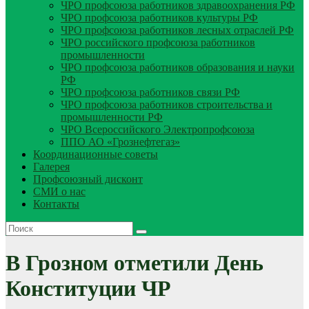
ЧРО профсоюза работников здравоохранения РФ
ЧРО профсоюза работников культуры РФ
ЧРО профсоюза работников лесных отраслей РФ
ЧРО российского профсоюза работников
промышленности
ЧРО профсоюза работников образования и науки
РФ
ЧРО профсоюза работников связи РФ
ЧРО профсоюза работников строительства и
промышленности РФ
ЧРО Всероссийского Электропрофсоюза
ППО АО «Грознефтегаз»
Координационные советы
Галерея
Профсоюзный дисконт
СМИ о нас
Контакты
В Грозном отметили День
Конституции ЧР