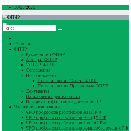
Перейти
10/08/2026
к
содержимому
Главная
ФПЧР
Руководство ФПЧР
Аппарат ФПЧР
УСТАВ ФПЧР
Соглашения
Постановления
Постановления Совета ФПЧР
Постановления Президиума ФПЧР
Документы
Направления деятельности
История профсоюзного движения ЧР
Членские организации
ЧРО профсоюза работников АПК РФ
ЧРО профсоюза работников АТиДХ РФ
ЧРО профсоюза работников ГУиОО РФ
ЧРО профсоюза работников жизнеобеспечения РФ