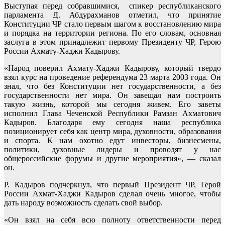
Выступая перед собравшимися, спикер республиканского
парламента Д. Абдурахманов отметил, что принятие
Конституции ЧР стало первым шагом к восстановлению мира
и порядка на территории региона. По его словам, основная
заслуга в этом принадлежит первому Президенту ЧР, Герою
России Ахмату-Хаджи Кадырову.
«Народ поверил Ахмату-Хаджи Кадырову, который твердо
взял курс на проведение референдума 23 марта 2003 года. Он
знал, что без Конституции нет государственности, а без
государственности нет мира. Он завещал нам построить
такую жизнь, которой мы сегодня живем. Его заветы
исполнил Глава Чеченской Республики Рамзан Ахматович
Кадыров. Благодаря ему сегодня наша республика
позиционирует себя как центр мира, духовности, образования
и спорта. К нам охотно едут инвесторы, бизнесмены,
политики, духовные лидеры и проводят у нас
общероссийские форумы и другие мероприятия», — сказал
он.
Р. Кадыров подчеркнул, что первый Президент ЧР, Герой
России Ахмат-Хаджи Кадыров сделал очень многое, чтобы
дать народу возможность сделать свой выбор.
«Он взял на себя всю полноту ответственности перед