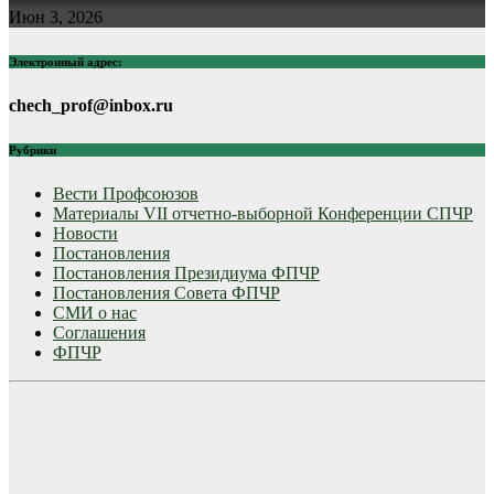
Июн 3, 2026
Электронный адрес:
chech_prof@inbox.ru
Рубрики
Вести Профсоюзов
Материалы VII отчетно-выборной Конференции СПЧР
Новости
Постановления
Постановления Президиума ФПЧР
Постановления Совета ФПЧР
СМИ о нас
Соглашения
ФПЧР