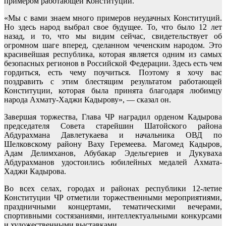
примером работающей Конституции.
«Мы с вами знаем много примеров неудачных Конституций.
Но здесь народ выбрал свое будущее. То, что было 12 лет
назад, и то, что мы видим сейчас, свидетельствует об
огромном шаге вперед, сделанном чеченским народом. Это
красивейшая республика, которая является одним из самых
безопасных регионов в Российской Федерации. Здесь есть чем
гордиться, есть чему поучиться. Поэтому я хочу вас
поздравить с этим блестящим результатом работающей
Конституции, которая была принята благодаря любимцу
народа Ахмату-Хаджи Кадырову», — сказал он.
Завершая торжества, Глава ЧР наградил орденом Кадырова
председателя Совета старейшин Шатойского района
Абдурахмана Давлетукаева и начальника ОВД по
Шелковскому району Ваху Геремеева. Магомед Кадыров,
Адам Делимханов, Абубакар Эдельгериев и Дукуваха
Абдурахманов удостоились юбилейных медалей Ахмата-
Хаджи Кадырова.
Во всех селах, городах и районах республики 12-летие
Конституции ЧР отметили торжественными мероприятиями,
праздничными концертами, тематическими вечерами,
спортивными состязаниями, интеллектуальными конкурсами
и художественными выставками.