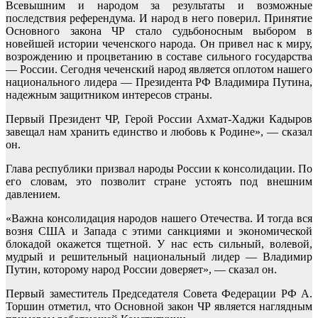
Всевышним и народом за результаты и возможные
последствия референдума. И народ в него поверил. Принятие
Основного закона ЧР стало судьбоносным выбором в
новейшей истории чеченского народа. Он привел нас к миру,
возрождению и процветанию в составе сильного государства
— России. Сегодня чеченский народ является оплотом нашего
национального лидера — Президента РФ Владимира Путина,
надежным защитником интересов страны.
Первый Президент ЧР, Герой России Ахмат-Хаджи Кадыров
завещал нам хранить единство и любовь к Родине», — сказал
он.
Глава республики призвал народы России к консолидации. По
его словам, это позволит стране устоять под внешним
давлением.
«Важна консолидация народов нашего Отечества. И тогда вся
возня США и Запада с этими санкциями и экономической
блокадой окажется тщетной. У нас есть сильный, волевой,
мудрый и решительный национальный лидер — Владимир
Путин, которому народ России доверяет», — сказал он.
Первый заместитель Председателя Совета Федерации РФ А.
Торшин отметил, что Основной закон ЧР является наглядным