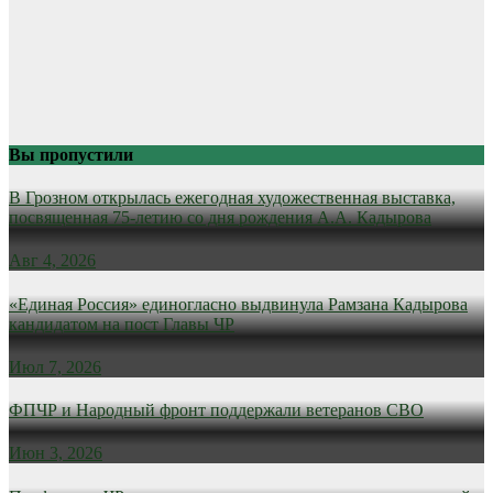
Вы пропустили
В Грозном открылась ежегодная художественная выставка,
посвященная 75-летию со дня рождения А.А. Кадырова
Авг 4, 2026
«Единая Россия» единогласно выдвинула Рамзана Кадырова
кандидатом на пост Главы ЧР
Июл 7, 2026
ФПЧР и Народный фронт поддержали ветеранов СВО
Июн 3, 2026