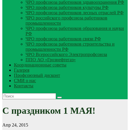
ЧРО профсоюза работников здравоохранения РФ
ЧРО профсоюза работников культуры РФ
ЧРО профсоюза работников лесных отраслей РФ
ЧРО российского профсоюза работников
промышленности
ЧРО профсоюза работников образования и науки
РФ
ЧРО профсоюза работников связи РФ
ЧРО профсоюза работников строительства и
промышленности РФ
ЧРО Всероссийского Электропрофсоюза
ППО АО «Грознефтегаз»
Координационные советы
Галерея
Профсоюзный дисконт
СМИ о нас
Контакты
С праздником 1 МАЯ!
Апр 24, 2015