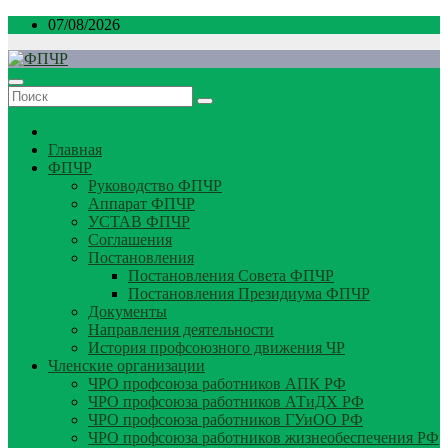
Перейти
07/08/2026
к
содержимому
Главная
ФПЧР
Руководство ФПЧР
Аппарат ФПЧР
УСТАВ ФПЧР
Соглашения
Постановления
Постановления Совета ФПЧР
Постановления Президиума ФПЧР
Документы
Направления деятельности
История профсоюзного движения ЧР
Членские организации
ЧРО профсоюза работников АПК РФ
ЧРО профсоюза работников АТиДХ РФ
ЧРО профсоюза работников ГУиОО РФ
ЧРО профсоюза работников жизнеобеспечения РФ