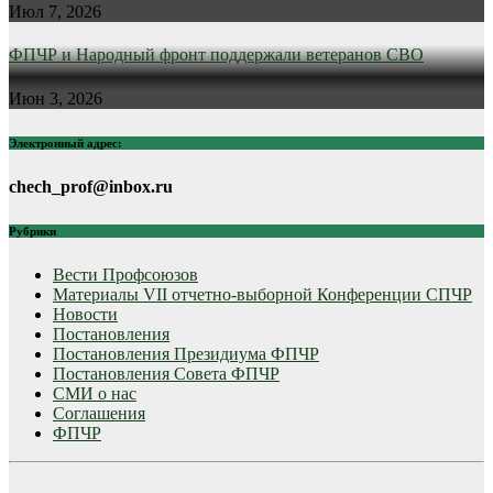
Июл 7, 2026
ФПЧР и Народный фронт поддержали ветеранов СВО
Июн 3, 2026
Электронный адрес:
chech_prof@inbox.ru
Рубрики
Вести Профсоюзов
Материалы VII отчетно-выборной Конференции СПЧР
Новости
Постановления
Постановления Президиума ФПЧР
Постановления Совета ФПЧР
СМИ о нас
Соглашения
ФПЧР