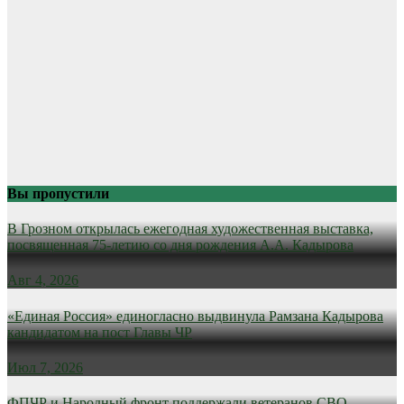
Вы пропустили
В Грозном открылась ежегодная художественная выставка,
посвященная 75-летию со дня рождения А.А. Кадырова
Авг 4, 2026
«Единая Россия» единогласно выдвинула Рамзана Кадырова
кандидатом на пост Главы ЧР
Июл 7, 2026
ФПЧР и Народный фронт поддержали ветеранов СВО