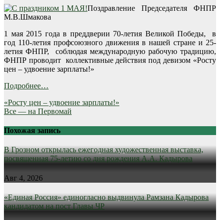
Поздравление Председателя ФНПР
М.В.Шмакова
1 мая 2015 года в преддверии 70-летия Великой Победы, в
год 110-летия профсоюзного движения в нашей стране и 25-
летия ФНПР, соблюдая международную рабочую традицию,
ФНПР проводит коллективные действия под девизом «Росту
цен – удвоение зарплаты!»
Подробнее…
Навигация
«Росту цен – удвоение зарплаты!»
Все — на Первомай
по
записям
Похожая запись
В Грозном открылась ежегодная художественная выставка,
посвященная 75-летию со дня рождения А.А. Кадырова
Авг 4, 2026
«Единая Россия» единогласно выдвинула Рамзана Кадырова
кандидатом на пост Главы ЧР