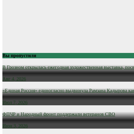
Вы пропустили
В Грозном открылась ежегодная художественная выставка, пос
Авг 4, 2026
«Единая Россия» единогласно выдвинула Рамзана Кадырова ка
Июл 7, 2026
ФПЧР и Народный фронт поддержали ветеранов СВО
Июн 3, 2026