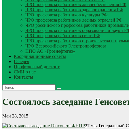
ЧРО профсоюза работников жизнеобеспечения РФ
ЧРО профсоюза работников здравоохранения РФ
ЧРО профсоюза работников культуры РФ
ЧРО профсоюза работников лесных отраслей РФ
ЧРО российского профсоюза работников промышле
ЧРО профсоюза работников образования и науки Р
ЧРО профсоюза работников связи РФ
ЧРО профсоюза работников строительства и пром
ЧРО Всероссийского Электропрофсоюза
ППО АО «Грознефтегаз»
Координационные советы
Галерея
Профсоюзный дисконт
СМИ о нас
Контакты
Состоялось заседание Генсов
Май 28, 2015
27 мая Генеральный 