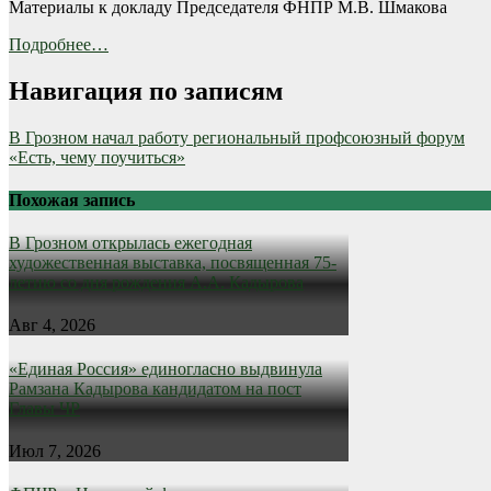
Материалы к докладу Председателя ФНПР М.В. Шмакова
Подробнее…
Навигация по записям
В Грозном начал работу региональный профсоюзный форум
«Есть, чему поучиться»
Похожая запись
В Грозном открылась ежегодная
художественная выставка, посвященная 75-
летию со дня рождения А.А. Кадырова
Авг 4, 2026
«Единая Россия» единогласно выдвинула
Рамзана Кадырова кандидатом на пост
Главы ЧР
Июл 7, 2026