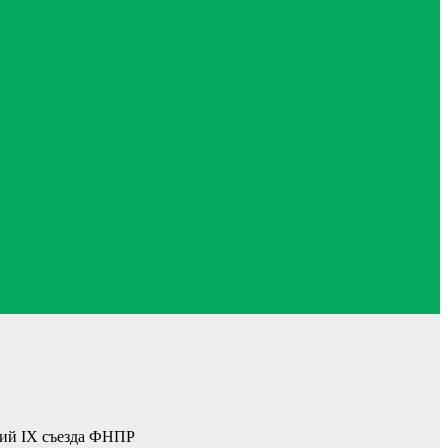
ий IX съез­да ФНПР