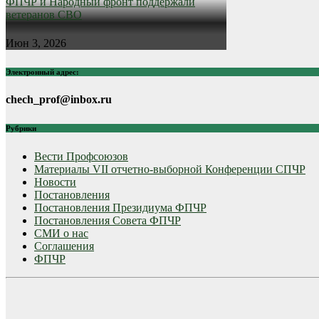
ФПЧР и Народный фронт поддержали
ветеранов СВО
Июн 3, 2026
Электронный адрес:
chech_prof@inbox.ru
Рубрики
Вести Профсоюзов
Материалы VII отчетно-выборной Конференции СПЧР
Новости
Постановления
Постановления Президиума ФПЧР
Постановления Совета ФПЧР
СМИ о нас
Соглашения
ФПЧР