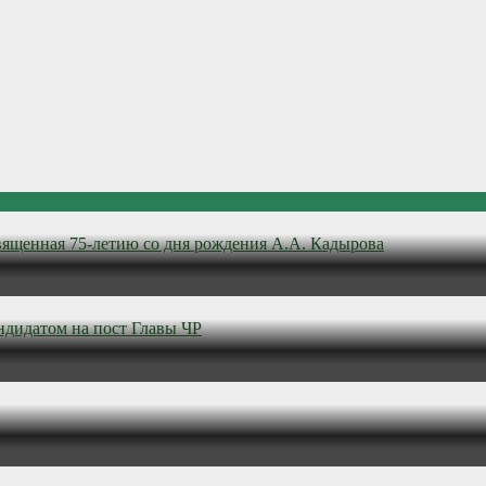
вященная 75-летию со дня рождения А.А. Кадырова
ндидатом на пост Главы ЧР