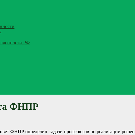
нности
Ф
ышленности РФ
ета ФНПР
Совет ФНПР определил задачи профсоюзов по реализации решен