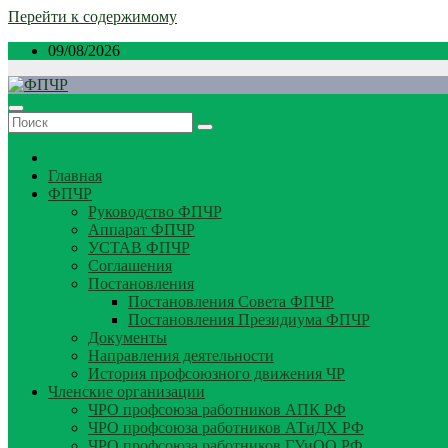
Перейти к содержимому
09/08/2026
Главная
ФПЧР
Руководство ФПЧР
Аппарат ФПЧР
УСТАВ ФПЧР
Соглашения
Постановления
Постановления Совета ФПЧР
Постановления Президиума ФПЧР
Документы
Направления деятельности
История профсоюзного движения ЧР
Членские организации
ЧРО профсоюза работников АПК РФ
ЧРО профсоюза работников АТиДХ РФ
ЧРО профсоюза работников ГУиОО РФ