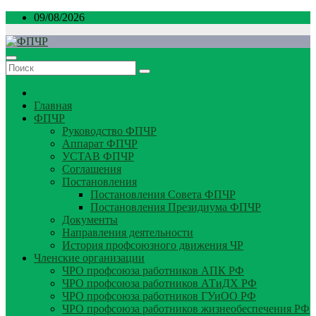
Перейти
09/08/2026
к
содержимому
Главная
ФПЧР
Руководство ФПЧР
Аппарат ФПЧР
УСТАВ ФПЧР
Соглашения
Постановления
Постановления Совета ФПЧР
Постановления Президиума ФПЧР
Документы
Направления деятельности
История профсоюзного движения ЧР
Членские организации
ЧРО профсоюза работников АПК РФ
ЧРО профсоюза работников АТиДХ РФ
ЧРО профсоюза работников ГУиОО РФ
ЧРО профсоюза работников жизнеобеспечения РФ