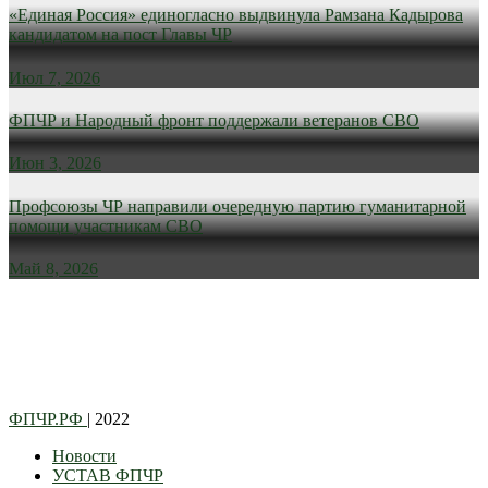
«Единая Россия» единогласно выдвинула Рамзана Кадырова
кандидатом на пост Главы ЧР
Июл 7, 2026
ФПЧР и Народный фронт поддержали ветеранов СВО
Июн 3, 2026
Профсоюзы ЧР направили очередную партию гуманитарной
помощи участникам СВО
Май 8, 2026
ФПЧР.РФ
| 2022
Новости
УСТАВ ФПЧР