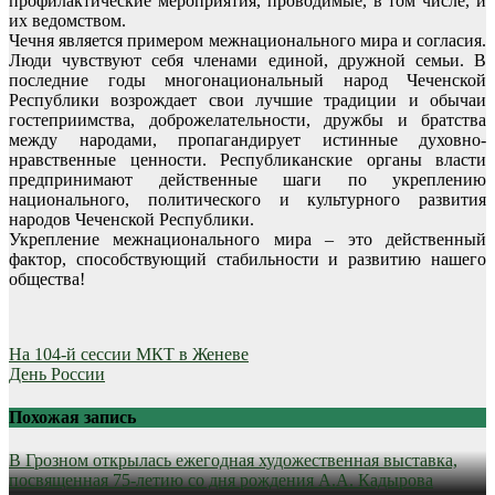
профилактические мероприятия, проводимые, в том числе, и
их ведомством.
Чечня является примером межнационального мира и согласия.
Люди чувствуют себя членами единой, дружной семьи. В
последние годы многонациональный народ Чеченской
Республики возрождает свои лучшие традиции и обычаи
гостеприимства, доброжелательности, дружбы и братства
между народами, пропагандирует истинные духовно-
нравственные ценности. Республиканские органы власти
предпринимают действенные шаги по укреплению
национального, политического и культурного развития
народов Чеченской Республики.
Укрепление межнационального мира – это действенный
фактор, способствующий стабильности и развитию нашего
общества!
Навигация
На 104-й сессии МКТ в Женеве
День России
по
записям
Похожая запись
В Грозном открылась ежегодная художественная выставка,
посвященная 75-летию со дня рождения А.А. Кадырова