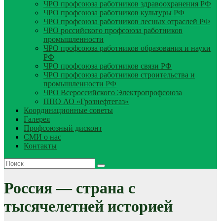
ЧРО профсоюза работников здравоохранения РФ
ЧРО профсоюза работников культуры РФ
ЧРО профсоюза работников лесных отраслей РФ
ЧРО российского профсоюза работников
промышленности
ЧРО профсоюза работников образования и науки
РФ
ЧРО профсоюза работников связи РФ
ЧРО профсоюза работников строительства и
промышленности РФ
ЧРО Всероссийского Электропрофсоюза
ППО АО «Грознефтегаз»
Координационные советы
Галерея
Профсоюзный дисконт
СМИ о нас
Контакты
Россия — страна с
тысячелетней историей