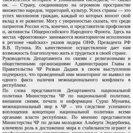
он. — Страну, соединившую на огромном пространстве
множество народов, территорий, культур. Успех страны — это
успех миллионов граждан, каждый из которых вносит свой
вклад в ее развитие. Могу с уверенностью сказать, что среди
патриотов России есть, конечно, и представители профсоюзов
и, активисты Общероссийского Народного Фронта. Здесь на
местах «фронтовики» занимаются мониторингом исполнения
в регионе «майских» указов лидера ОНФ, Президента РФ
В.В. Путина. Их качественное осуществление дает нам
возможность благополучно жить и трудиться в своей стране.
Руководитель Департамента по связям с религиозными и
общественными организациями Администрации Главы и
Правительства ЧР Ризван Дадаев в своем выступлении
подчеркнул, что проведенный ими мониторинг не выявил ни
одного факта наличия межнационального конфликта в
республике.
По слова представителя Департамента национальной
политики Министерства ЧР по национальной политике,
внешним связям, печати и информации Сурхо Мунаева,
межнациональный мир в ЧР – это следствие успешного
воплощения концепции национальной политики всеми
органами власти республики. По мнению представителя
Министерства ЧР по делам молодежи Альберта Эндербиева,
ключевую роль в достижении мира и стабильности играют и