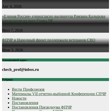
Авг 4, 2026
«Единая Россия» единогласно выдвинула Рамзана Кадырова
кандидатом на пост Главы ЧР
Июл 7, 2026
ФПЧР и Народный фронт поддержали ветеранов СВО
Июн 3, 2026
Электронный адрес:
chech_prof@inbox.ru
Рубрики
Вести Профсоюзов
Материалы VII отчетно-выборной Конференции СПЧР
Новости
Постановления
Постановления Президиума ФПЧР