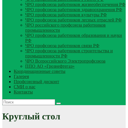
ЧРО профсоюза работников жизнеобеспечения РФ
ЧРО профсоюза работников здравоохранения РФ
ЧРО профсоюза работников культуры РФ
ЧРО профсоюза работников лесных отраслей РФ
ЧРО российского профсоюза работников
промышленности
ЧРО профсоюза работников образования и науки
РФ
ЧРО профсоюза работников связи РФ
ЧРО профсоюза работников строительства и
промышленности РФ
ЧРО Всероссийского Электропрофсоюза
ППО АО «Грознефтегаз»
Координационные советы
Галерея
Профсоюзный дисконт
СМИ о нас
Контакты
Круглый стол