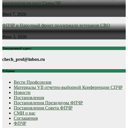
кандидатом на пост Главы ЧР
Июл 7, 2026
ФПЧР и Народный фронт поддержали ветеранов СВО
Июн 3, 2026
Электронный адрес:
chech_prof@inbox.ru
Рубрики
Вести Профсоюзов
Материалы VII отчетно-выборной Конференции СПЧР
Новости
Постановления
Постановления Президиума ФПЧР
Постановления Совета ФПЧР
СМИ о нас
Соглашения
ФПЧР