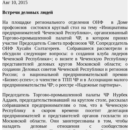
Авг 10, 2015
Встречи деловых людей
На площадке регионального отделения ОНФ в Доме
профсоюзов состоялся круглый стол на тему «Инициативы
предпринимателей Чеченской Республики», организованный
Торгово-промышленной палатой ЧР, в котором принял
участие Председатель Совета профсоюзов ЧР, Сопредседатель
ОНФ Хусайн Солтагереев. Собравшиеся рассмотрели и
обсудили следующие вопросы: о создании клуба лидеров
Чеченской Республики»; о визите в Чеченскую Республику
представителей деловых кругов Московской области; о
создании Деловых советов Чеченской Республики и регионов
России; о национальной предпринимательской премии
«Бизнес-успех»; о членстве в ТПП ЧР и в Ассоциации малого
предпринимательства ЧР; о реестре «Надежные партнеры».
Председатель Торгово-промышленной палаты ЧР Нурбек
Аддаев, председательствовавший на круглом столе, рассказал
собравшимся предпринимателям о том, что в Чеченскую
Республику в скором времени посетит делегация
предпринимателей и представителей органов госвласти из
Московской области. Они заинтересованы в том, чтобы
наладить деловые отношения с сообществом