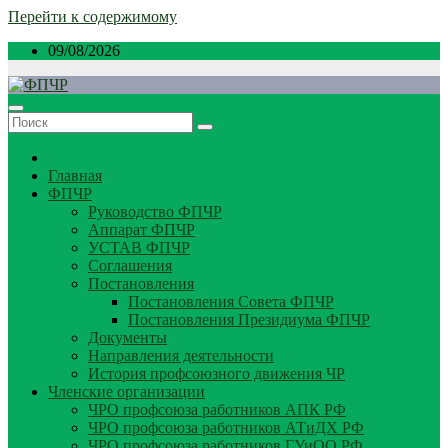
Перейти к содержимому
09/08/2026
Главная
ФПЧР
Руководство ФПЧР
Аппарат ФПЧР
УСТАВ ФПЧР
Соглашения
Постановления
Постановления Совета ФПЧР
Постановления Президиума ФПЧР
Документы
Направления деятельности
История профсоюзного движения ЧР
Членские организации
ЧРО профсоюза работников АПК РФ
ЧРО профсоюза работников АТиДХ РФ
ЧРО профсоюза работников ГУиОО РФ