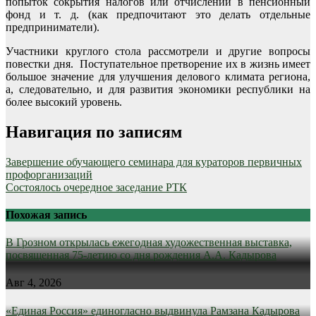
попыток сокрытия налогов или отчислений в пенсионный
фонд и т. д. (как предпочитают это делать отдельные
предприниматели).
Участники круглого стола рассмотрели и другие вопросы
повестки дня. Поступательное претворение их в жизнь имеет
большое значение для улучшения делового климата региона,
а, следовательно, и для развития экономики республики на
более высокий уровень.
Навигация по записям
Завершение обучающего семинара для кураторов первичных
профорганизаций
Состоялось очередное заседание РТК
Похожая запись
В Грозном открылась ежегодная художественная выставка,
посвященная 75-летию со дня рождения А.А. Кадырова
Авг 4, 2026
«Единая Россия» единогласно выдвинула Рамзана Кадырова