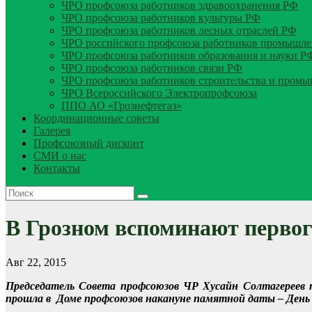
ЧРО профсоюза работников здравоохранения РФ
ЧРО профсоюза работников культуры РФ
ЧРО профсоюза работников лесных отраслей РФ
ЧРО российского профсоюза работников промышле
ЧРО профсоюза работников образования и науки Р
ЧРО профсоюза работников связи РФ
ЧРО профсоюза работников строительства и пром
ЧРО Всероссийского Электропрофсоюза
ППО АО «Грознефтегаз»
Координационные советы
Галерея
Профсоюзный дисконт
СМИ о нас
Контакты
В Грозном вспоминают первог
Авг 22, 2015
Председатель Совета профсоюзов ЧР Хусайн Солтагереев 
прошла в Доме профсоюзов накануне памятной даты – День 