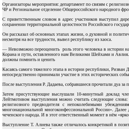
Организаторы мероприятия: департамент по связям с религио
ЧР и Региональное отделение Общероссийского народного фрон
С приветственным словом в адрес участников выступил дире
сохранении территориальной целостности Российского государс
Он рассказал об основных этапах жизни, о духовной и полити
несмотря на все трудности, вывел республику из хаоса.
— Невозможно переоценить роль этого человека в истории на
Корана и пути, оставленного нам Великими Шейхами и Авлия. 
должны помнить и ценить
Касаясь самого тяжелого этапа в истории республики, Ризван Да
непосредственно принимали участие в этих исторических соб
После выступления Р. Дадаева, собравшиеся прочитали дуа за 
Затем присутствующие выслушали 10-минутный доклад чле
Лейтмотивом выступления можно считать следующие слова: 
религиозного предводителя с непоколебимыми убеждениям
многонациональной многоконфессиональной России». Далее д
чеченского народа. И в этот ответственный момент в нём «ярк
Выступление Т. Алиева также отличалось конкретикой в пози