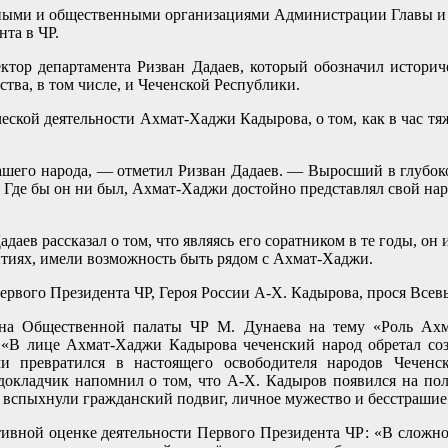
зными и общественными организациями Администрации Главы и 
та в ЧР.
ктор департамента
Ризван Дадаев, который обозначил истори
тва, в том числе, и Чеченской Республики.
ческой деятельности Ахмат-Хаджи Кадырова, о том, как в час т
шего народа, — отметил Ризван Дадаев. — Выросший в глубоко
Где бы он ни был, Ахмат-Хаджи достойно представлял свой народ
даев рассказал о том, что являясь его соратником в те годы, он
ытиях, имели возможность быть рядом с Ахмат-Хаджи.
первого Президента ЧР, Героя России А-Х. Кадырова, прося Все
на Общественной палаты ЧР М. Дунаева на тему «Роль Ахм
«В лице Ахмат-Хаджи Кадырова чеченский народ обретал соз
и превратился в настоящего освободителя народов Чеченс
окладчик напомнил о том, что А-Х. Кадыров появился на пол
о вспыхнули гражданский подвиг, личное мужество и бесстрашие
тивной оценке деятельности Первого Президента ЧР: «В сложной