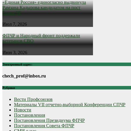
«Единая Россия» единогласно выдвинула
Рамзана Кадырова кандидатом на пост
Главы ЧР
Июл 7, 2026
ФПЧР и Народный фронт поддержали
ветеранов СВО
Июн 3, 2026
Электронный адрес:
chech_prof@inbox.ru
Рубрики
Вести Профсоюзов
Материалы VII отчетно-выборной Конференции СПЧР
Новости
Постановления
Постановления Президиума ФПЧР
Постановления Совета ФПЧР
СМИ о нас