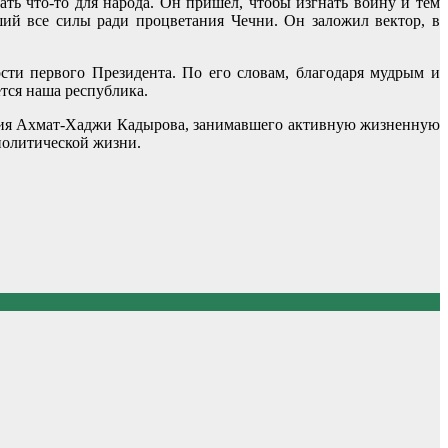
ть что-то для народа. Он пришёл, чтобы изгнать войну и тем
ий все силы ради процветания Чечни. Он заложил вектор, в
сти первого Президента. По его словам, благодаря мудрым и
тся наша республика.
яния Ахмат-Хаджи Кадырова, занимавшего активную жизненную
политической жизни.