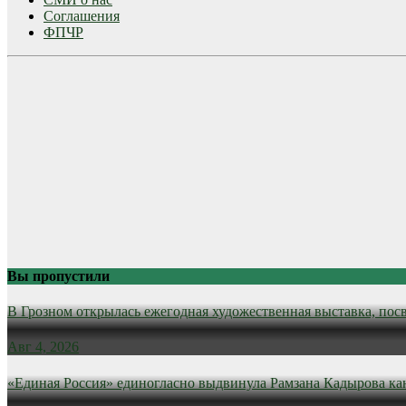
Соглашения
ФПЧР
Вы пропустили
В Грозном открылась ежегодная художественная выставка, пос
Авг 4, 2026
«Единая Россия» единогласно выдвинула Рамзана Кадырова ка