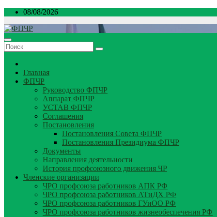
Перейти
08/08/2026
к
содержимому
Главная
ФПЧР
Руководство ФПЧР
Аппарат ФПЧР
УСТАВ ФПЧР
Соглашения
Постановления
Постановления Совета ФПЧР
Постановления Президиума ФПЧР
Документы
Направления деятельности
История профсоюзного движения ЧР
Членские организации
ЧРО профсоюза работников АПК РФ
ЧРО профсоюза работников АТиДХ РФ
ЧРО профсоюза работников ГУиОО РФ
ЧРО профсоюза работников жизнеобеспечения РФ