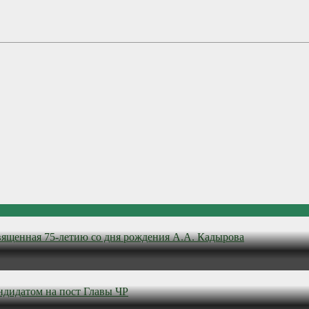
вященная 75-летию со дня рождения А.А. Кадырова
ндидатом на пост Главы ЧР