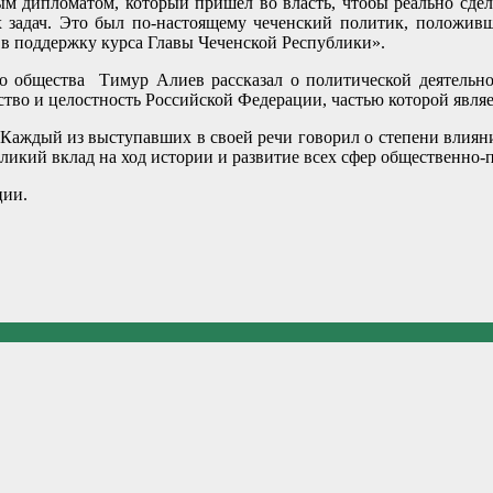
 дипломатом, который пришёл во власть, чтобы реально сдела
 задач. Это был по-настоящему чеченский политик, положивш
 в поддержку курса Главы Чеченской Республики».
о общества Тимур Алиев рассказал о политической деятельно
во и целостность Российской Федерации, частью которой являе
а. Каждый из выступавших в своей речи говорил о степени вли
еликий вклад
на ход истории и развитие всех сфер общественно-
ции.