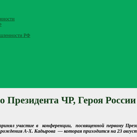
нности
Ф
ышленности РФ
о Президента ЧР, Героя Росс
принял участие в
конференции, посвященной первому През
рождения А-Х. Кадырова — которая приходится на 23 август