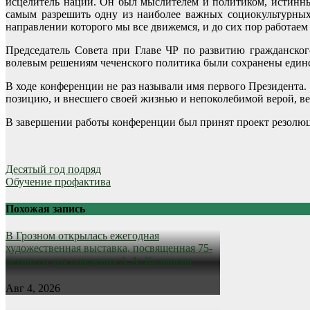
исцелитель нации. Он был мыслителем и политиком, истинным
самым разрешить одну из наиболее важных социокультурных
направлении которого мы все движемся, и до сих пор работаем
Председатель Совета при Главе ЧР по развитию гражданског
волевым решениям чеченского политика были сохранены единст
В ходе конференции не раз называли имя первого Президент
позицию, и внесшего своей жизнью и непоколебимой верой, в
В завершении работы конференции был принят проект резолю
Навигация
Десятый год подряд
Обучение профактива
по
записям
Похожая запись
В Грозном открылась ежегодная
художественная выставка, посвященная 75-
летию со дня рождения А.А. Кадырова
Авг 4, 2026