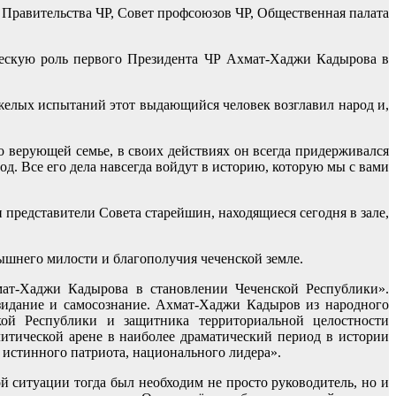
Правительства ЧР, Совет профсоюзов ЧР, Общественная палата
ческую роль первого Президента ЧР Ахмат-Хаджи Кадырова в
яжелых испытаний этот выдающийся человек возглавил народ и,
 верующей семье, в своих действиях он всегда придерживался
. Все его дела навсегда войдут в историю, которую мы с вами
 и представители Совета старейшин, находящиеся сегодня в зале,
вышнего милости и благополучия чеченской земле.
ат-Хаджи Кадырова в становлении Чеченской Республики».
идание и самосознание. Ахмат-Хаджи Кадыров из народного
кой Республики и защитника территориальной целостности
итической арене в наиболее драматический период в истории
 истинного патриота, национального лидера».
 ситуации тогда был необходим не просто руководитель, но и