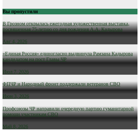
Вы пропустили
В Грозном открылась ежегодная художественная выставка,
посвященная 75-летию со дня рождения А.А. Кадырова
Авг 4, 2026
«Единая Россия» единогласно выдвинула Рамзана Кадырова
кандидатом на пост Главы ЧР
Июл 7, 2026
ФПЧР и Народный фронт поддержали ветеранов СВО
Июн 3, 2026
Профсоюзы ЧР направили очередную партию гуманитарной
помощи участникам СВО
Май 8, 2026