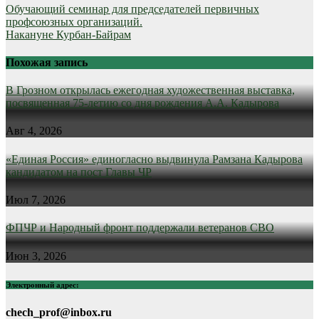
Обучающий семинар для председателей первичных
профсоюзных организаций.
Накануне Курбан-Байрам
Похожая запись
В Грозном открылась ежегодная художественная выставка,
посвященная 75-летию со дня рождения А.А. Кадырова
Авг 4, 2026
«Единая Россия» единогласно выдвинула Рамзана Кадырова
кандидатом на пост Главы ЧР
Июл 7, 2026
ФПЧР и Народный фронт поддержали ветеранов СВО
Июн 3, 2026
Электронный адрес:
chech_prof@inbox.ru