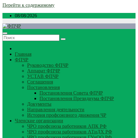
Перейти к содержимому
08/08/2026
Главная
ФПЧР
Руководство ФПЧР
Аппарат ФПЧР
УСТАВ ФПЧР
Соглашения
Постановления
Постановления Совета ФПЧР
Постановления Президиума ФПЧР
Документы
Направления деятельности
История профсоюзного движения ЧР
Членские организации
ЧРО профсоюза работников АПК РФ
ЧРО профсоюза работников АТиДХ РФ
ЧРО профсоюза работников ГУиОО РФ