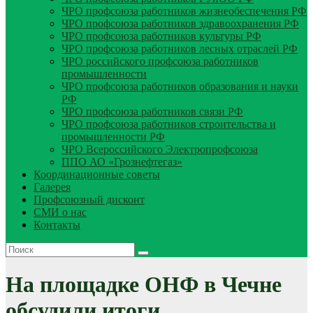
ЧРО профсоюза работников жизнеобеспечения РФ
ЧРО профсоюза работников здравоохранения РФ
ЧРО профсоюза работников культуры РФ
ЧРО профсоюза работников лесных отраслей РФ
ЧРО российского профсоюза работников
промышленности
ЧРО профсоюза работников образования и науки
РФ
ЧРО профсоюза работников связи РФ
ЧРО профсоюза работников строительства и
промышленности РФ
ЧРО Всероссийского Электропрофсоюза
ППО АО «Грознефтегаз»
Координационные советы
Галерея
Профсоюзный дисконт
СМИ о нас
Контакты
На площадке ОНФ в Чечне
обсудили итоги