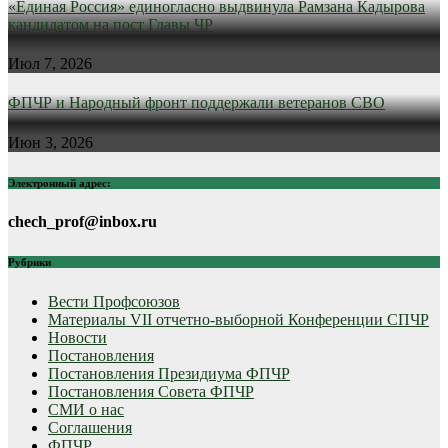
«Единая Россия» единогласно выдвинула Рамзана Кадырова
кандидатом на пост Главы ЧР
Июл 7, 2026
ФПЧР и Народный фронт поддержали ветеранов СВО
Июн 3, 2026
Электронный адрес:
chech_prof@inbox.ru
Рубрики
Вести Профсоюзов
Материалы VII отчетно-выборной Конференции СПЧР
Новости
Постановления
Постановления Президиума ФПЧР
Постановления Совета ФПЧР
СМИ о нас
Соглашения
ФПЧР