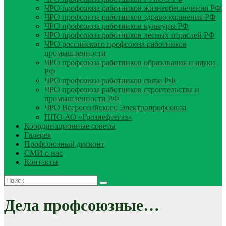
ЧРО профсоюза работников жизнеобеспечения РФ
ЧРО профсоюза работников здравоохранения РФ
ЧРО профсоюза работников культуры РФ
ЧРО профсоюза работников лесных отраслей РФ
ЧРО российского профсоюза работников
промышленности
ЧРО профсоюза работников образования и науки
РФ
ЧРО профсоюза работников связи РФ
ЧРО профсоюза работников строительства и
промышленности РФ
ЧРО Всероссийского Электропрофсоюза
ППО АО «Грознефтегаз»
Координационные советы
Галерея
Профсоюзный дисконт
СМИ о нас
Контакты
Дела профсоюзные…