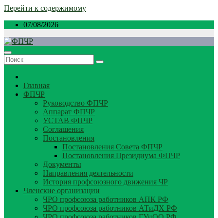
Перейти к содержимому
07/08/2026
Главная
ФПЧР
Руководство ФПЧР
Аппарат ФПЧР
УСТАВ ФПЧР
Соглашения
Постановления
Постановления Совета ФПЧР
Постановления Президиума ФПЧР
Документы
Направления деятельности
История профсоюзного движения ЧР
Членские организации
ЧРО профсоюза работников АПК РФ
ЧРО профсоюза работников АТиДХ РФ
ЧРО профсоюза работников ГУиОО РФ