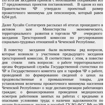
По итогам заседания приняты с небольшими поправками все
17 предложенных проектов постановлений. В одном из них
Правительство ЧР утвердило проектный размер
прожиточного минимума для пенсионеров, который равен
6204 руб.
Далее Хусайн Солтагереев рассказал об итогах прошедшего в
актовом зале Министерства экономического,
территориального развития и торговли ЧР очередного
заседания Трехсторонней комиссии по регулированию
социально-трудовых отношений в Чеченской Республике.
В повестку заседания были включены ряд вопросов,
которые возникли у участников предыдущего заседания
трехсторонней комиссии. В соответствии с этим, в повестке
дня стояли пять вопросов: о работе территориального
органа Федеральной службы Государственной статистики по
ЧР и Государственного комитета цен и тарифов ЧР о работе,
проводимой по формированию сведений о ценах на
продовольственные и промышленные товары, для
установления величины прожиточного минимума населения
Чеченской Республики» о ходе диспансеризации работающих
граждан; о финансировании проведения медицинских
осмотров работников занятых на работах с вредными и
опасными условиями труда; о наличии задолженности по
оплате больничных листов и пособий ГУ-РО ФСС РФ по ЧР