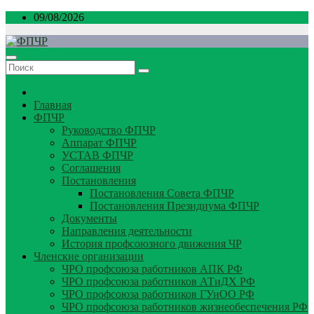
Перейти
09/08/2026
к
содержимому
Главная
ФПЧР
Руководство ФПЧР
Аппарат ФПЧР
УСТАВ ФПЧР
Соглашения
Постановления
Постановления Совета ФПЧР
Постановления Президиума ФПЧР
Документы
Направления деятельности
История профсоюзного движения ЧР
Членские организации
ЧРО профсоюза работников АПК РФ
ЧРО профсоюза работников АТиДХ РФ
ЧРО профсоюза работников ГУиОО РФ
ЧРО профсоюза работников жизнеобеспечения РФ