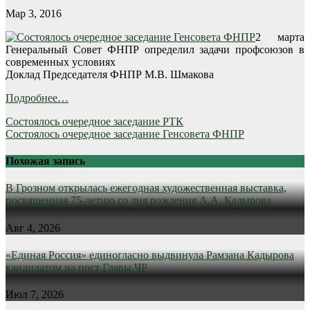
Мар 3, 2016
2 марта
Генеральный Совет ФНПР определил задачи профсоюзов в
современных условиях
Доклад Председателя ФНПР М.В. Шмакова
Подробнее…
Навигация
Состоялось очередное заседание РТК
Состоялось очередное заседание Генсовета ФНПР
по
записям
Похожая запись
В Грозном открылась ежегодная художественная выставка,
посвященная 75-летию со дня рождения А.А. Кадырова
Авг 4, 2026
«Единая Россия» единогласно выдвинула Рамзана Кадырова
кандидатом на пост Главы ЧР
Июл 7, 2026