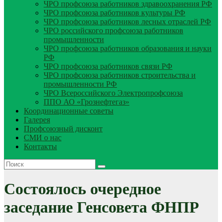
ЧРО профсоюза работников здравоохранения РФ
ЧРО профсоюза работников культуры РФ
ЧРО профсоюза работников лесных отраслей РФ
ЧРО российского профсоюза работников
промышленности
ЧРО профсоюза работников образования и науки
РФ
ЧРО профсоюза работников связи РФ
ЧРО профсоюза работников строительства и
промышленности РФ
ЧРО Всероссийского Электропрофсоюза
ППО АО «Грознефтегаз»
Координационные советы
Галерея
Профсоюзный дисконт
СМИ о нас
Контакты
Состоялось очередное
заседание Генсовета ФНПР