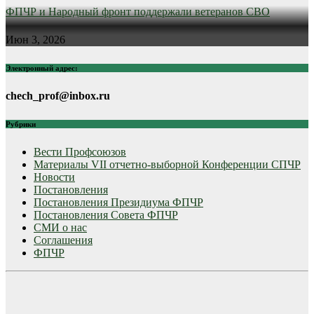
ФПЧР и Народный фронт поддержали ветеранов СВО
Июн 3, 2026
Электронный адрес:
chech_prof@inbox.ru
Рубрики
Вести Профсоюзов
Материалы VII отчетно-выборной Конференции СПЧР
Новости
Постановления
Постановления Президиума ФПЧР
Постановления Совета ФПЧР
СМИ о нас
Соглашения
ФПЧР