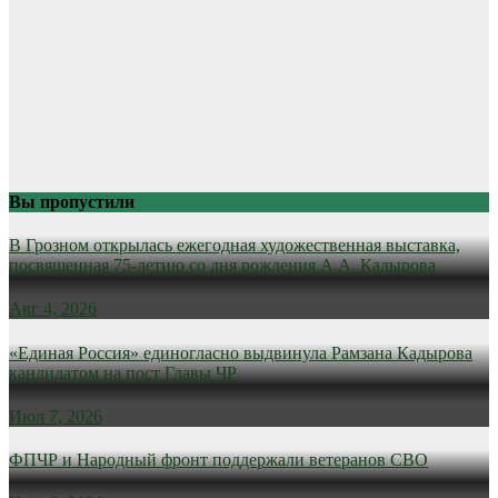
Вы пропустили
В Грозном открылась ежегодная художественная выставка,
посвященная 75-летию со дня рождения А.А. Кадырова
Авг 4, 2026
«Единая Россия» единогласно выдвинула Рамзана Кадырова
кандидатом на пост Главы ЧР
Июл 7, 2026
ФПЧР и Народный фронт поддержали ветеранов СВО