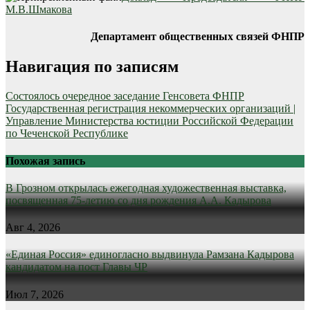
М.В.Шмакова
Департамент общественных связей ФНПР
Навигация по записям
Состоялось очередное заседание Генсовета ФНПР
Государственная регистрация некоммерческих организаций |
Управление Министерства юстиции Российской Федерации
по Чеченской Республике
Похожая запись
В Грозном открылась ежегодная художественная выставка,
посвященная 75-летию со дня рождения А.А. Кадырова
Авг 4, 2026
«Единая Россия» единогласно выдвинула Рамзана Кадырова
кандидатом на пост Главы ЧР
Июл 7, 2026