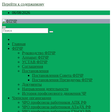
Перейти к содержимому
06/08/2026
Главная
ФПЧР
Руководство ФПЧР
Аппарат ФПЧР
УСТАВ ФПЧР
Соглашения
Постановления
Постановления Совета ФПЧР
Постановления Президиума ФПЧР
Документы
Направления деятельности
История профсоюзного движения ЧР
Членские организации
ЧРО профсоюза работников АПК РФ
ЧРО профсоюза работников АТиДХ РФ
ЧРО профсоюза работников ГУиОО РФ