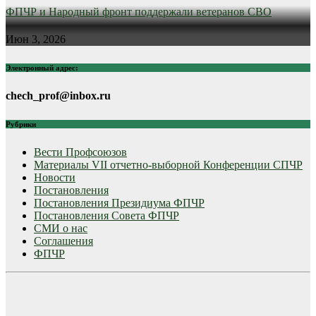
ФПЧР и Народный фронт поддержали ветеранов СВО
Июн 3, 2026
Электронный адрес:
chech_prof@inbox.ru
Рубрики
Вести Профсоюзов
Материалы VII отчетно-выборной Конференции СПЧР
Новости
Постановления
Постановления Президиума ФПЧР
Постановления Совета ФПЧР
СМИ о нас
Соглашения
ФПЧР