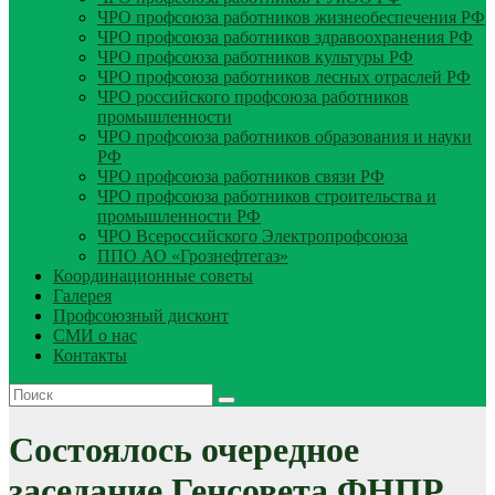
ЧРО профсоюза работников жизнеобеспечения РФ
ЧРО профсоюза работников здравоохранения РФ
ЧРО профсоюза работников культуры РФ
ЧРО профсоюза работников лесных отраслей РФ
ЧРО российского профсоюза работников
промышленности
ЧРО профсоюза работников образования и науки
РФ
ЧРО профсоюза работников связи РФ
ЧРО профсоюза работников строительства и
промышленности РФ
ЧРО Всероссийского Электропрофсоюза
ППО АО «Грознефтегаз»
Координационные советы
Галерея
Профсоюзный дисконт
СМИ о нас
Контакты
Состоялось очередное
заседание Генсовета ФНПР