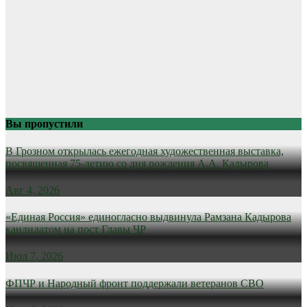
Вы пропустили
В Грозном открылась ежегодная художественная выставка,
посвященная 75-летию со дня рождения А.А. Кадырова
Авг 4, 2026
«Единая Россия» единогласно выдвинула Рамзана Кадырова
кандидатом на пост Главы ЧР
Июл 7, 2026
ФПЧР и Народный фронт поддержали ветеранов СВО