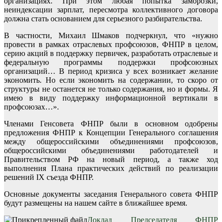
организациях. При этом любая попытка заморозки,
неиндексации зарплат, пересмотра коллективного договора
должна стать основанием для серьезного разбирательства.
В частности, Михаил Шмаков подчеркнул, что «нужно
провести в рамках отраслевых профсоюзов, ФНПР в целом,
серию акций в поддержку первичек, разработать отраслевые и
федеральную программы поддержки профсоюзных
организаций… В период кризиса у всех возникает желание
экономить. Но если экономить на содержании, то скоро от
структуры не останется не только содержания, но и формы. Я
имею в виду поддержку информационной вертикали в
профсоюзах…».
Членами Генсовета ФНПР были в основном одобрены
предложения ФНПР к Концепции Генерального соглашения
между общероссийскими объединениями профсоюзов,
общероссийскими объединениями работодателей и
Правительством РФ на новый период, а также ход
выполнения Плана практических действий по реализации
решений IX съез­да ФНПР.
Основные документы заседания Генерального совета ФНПР
будут размещены на нашем сайте в ближайшее время.
Доклад Председателя ФНПР