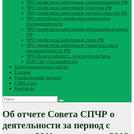
ЧРО профсоюза работников здравоохранения РФ
ЧРО профсоюза работников культуры РФ
ЧРО профсоюза работников лесных отраслей РФ
ЧРО российского профсоюза работников
промышленности
ЧРО профсоюза работников образования и науки
РФ
ЧРО профсоюза работников связи РФ
ЧРО профсоюза работников строительства и
промышленности РФ
ЧРО Всероссийского Электропрофсоюза
ППО АО «Грознефтегаз»
Координационные советы
Галерея
Профсоюзный дисконт
СМИ о нас
Контакты
Об отчете Совета СПЧР о
деятельности за период с