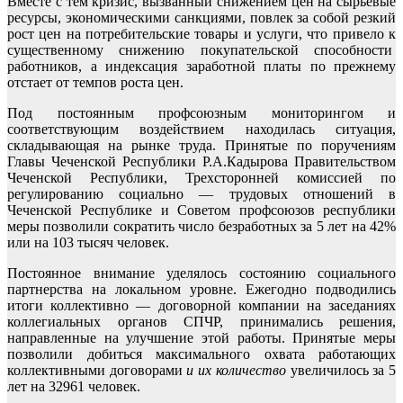
Вместе с тем кризис, вызванный снижением цен на сырьевые
ресурсы, экономическими санкциями, повлек за собой резкий
рост цен на потребительские товары и услуги, что привело к
существенному снижению покупательской способности
работников, а индексация заработной платы по прежнему
отстает от темпов роста цен.
Под постоянным профсоюзным мониторингом и
соответствующим воздействием находилась ситуация,
складывающая на рынке труда. Принятые по поручениям
Главы Чеченской Республики Р.А.Кадырова Правительством
Чеченской Республики, Трехсторонней комиссией по
регулированию социально — трудовых отношений в
Чеченской Республике и Советом профсоюзов республики
меры позволили сократить число безработных за 5 лет на 42%
или на 103 тысяч человек.
Постоянное внимание уделялось состоянию социального
партнерства на локальном уровне. Ежегодно подводились
итоги коллективно — договорной компании на заседаниях
коллегиальных органов СПЧР, принимались решения,
направленные на улучшение этой работы. Принятые меры
позволили добиться максимального охвата работающих
коллективными договорами
и их количество
увеличилось за 5
лет на 32961 человек.