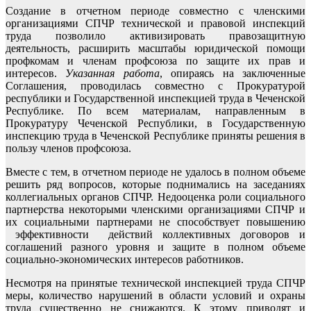
Создание в отчетном периоде совместно с членскими
организациями СПЧР технической и правовой инспекций
труда позволило активизировать правозащитную
деятельность, расширить масштабы юридической помощи
профкомам и членам профсоюза по защите их прав и
интересов.
Указанная работа
, опираясь на заключенные
Соглашения, проводилась совместно с Прокуратурой
республики и Государственной инспекцией труда в Чеченской
Республике. По всем материалам, направленным в
Прокуратуру Чеченской Республики, в Государственную
инспекцию труда в Чеченской Республике приняты решения в
пользу членов профсоюза.
Вместе с тем, в отчетном периоде не удалось в полном объеме
решить ряд вопросов, которые поднимались на заседаниях
коллегиальных органов СПЧР. Недооценка роли социального
партнерства некоторыми членскими организациями СПЧР и
их социальными партнерами не способствует повышению
эффективности действий коллективных договоров и
соглашений разного уровня и защите в полном объеме
социально-экономических интересов работников.
Несмотря на принятые технической инспекцией труда СПЧР
меры, количество нарушений в области условий и охраны
труда существенно не снижаются. К этому приводят и