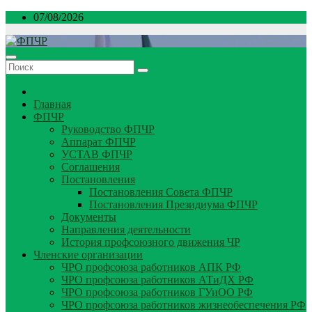
Перейти
07/08/2026
к
содержимому
Главная
ФПЧР
Руководство ФПЧР
Аппарат ФПЧР
УСТАВ ФПЧР
Соглашения
Постановления
Постановления Совета ФПЧР
Постановления Президиума ФПЧР
Документы
Направления деятельности
История профсоюзного движения ЧР
Членские организации
ЧРО профсоюза работников АПК РФ
ЧРО профсоюза работников АТиДХ РФ
ЧРО профсоюза работников ГУиОО РФ
ЧРО профсоюза работников жизнеобеспечения РФ