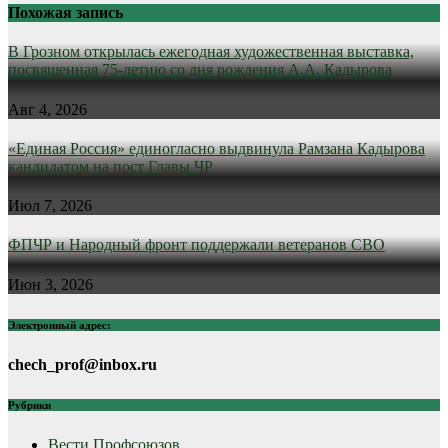
Похожая запись
В Грозном открылась ежегодная художественная выставка,
посвященная 75-летию со дня рождения А.А. Кадырова
Авг 4, 2026
«Единая Россия» единогласно выдвинула Рамзана Кадырова
кандидатом на пост Главы ЧР
Июл 7, 2026
ФПЧР и Народный фронт поддержали ветеранов СВО
Июн 3, 2026
Электронный адрес:
chech_prof@inbox.ru
Рубрики
Вести Профсоюзов