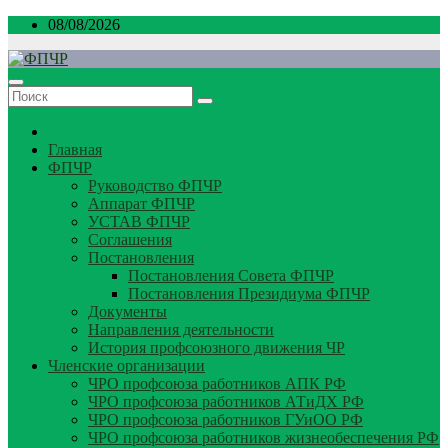
Перейти
08/08/2026
к
содержимому
Главная
ФПЧР
Руководство ФПЧР
Аппарат ФПЧР
УСТАВ ФПЧР
Соглашения
Постановления
Постановления Совета ФПЧР
Постановления Президиума ФПЧР
Документы
Направления деятельности
История профсоюзного движения ЧР
Членские организации
ЧРО профсоюза работников АПК РФ
ЧРО профсоюза работников АТиДХ РФ
ЧРО профсоюза работников ГУиОО РФ
ЧРО профсоюза работников жизнеобеспечения РФ