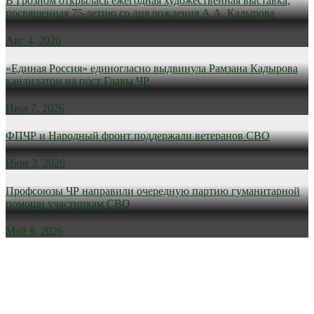
В Грозном открылась ежегодная художественная выставка,
посвященная 75-летию со дня рождения А.А. Кадырова
Авг 4, 2026
«Единая Россия» единогласно выдвинула Рамзана Кадырова
кандидатом на пост Главы ЧР
Июл 7, 2026
ФПЧР и Народный фронт поддержали ветеранов СВО
Июн 3, 2026
Профсоюзы ЧР направили очередную партию гуманитарной
помощи участникам СВО
Май 8, 2026