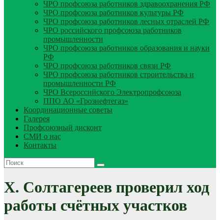
ЧРО профсоюза работников здравоохранения РФ
ЧРО профсоюза работников культуры РФ
ЧРО профсоюза работников лесных отраслей РФ
ЧРО российского профсоюза работников
промышленности
ЧРО профсоюза работников образования и науки
РФ
ЧРО профсоюза работников связи РФ
ЧРО профсоюза работников строительства и
промышленности РФ
ЧРО Всероссийского Электропрофсоюза
ППО АО «Грознефтегаз»
Координационные советы
Галерея
Профсоюзный дисконт
СМИ о нас
Контакты
Х. Солтагереев проверил ход
работы счётных участков