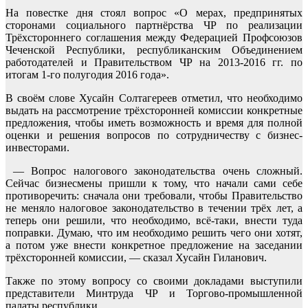
На повестке дня стоял вопрос «О мерах, предпринятых
сторонами социального партнёрства ЧР по реализации
Трёхстороннего соглашения между Федерацией Профсоюзов
Чеченской Республики, республиканским Объединением
работодателей и Правительством ЧР на 2013-2016 гг. по
итогам 1-го полугодия 2016 года».
В своём слове Хусайн Солтагереев отметил, что необходимо
выдать на рассмотрение трёхсторонней комиссии конкретные
предложения, чтобы иметь возможность и время для полной
оценки и решения вопросов по сотрудничеству с бизнес-
инвесторами.
— Вопрос налогового законодательства очень сложный.
Сейчас бизнесмены пришли к тому, что начали сами себе
противоречить: сначала они требовали, чтобы Правительство
не меняло налоговое законодательство в течении трёх лет, а
теперь они решили, что необходимо, всё-таки, внести туда
поправки. Думаю, что им необходимо решить чего они хотят,
а потом уже внести конкретное предложение на заседании
трёхсторонней комиссии, — сказал Хусайн Гиланович.
Также по этому вопросу со своими докладами выступили
представители Минтруда ЧР и Торгово-промышленной
палаты республики.