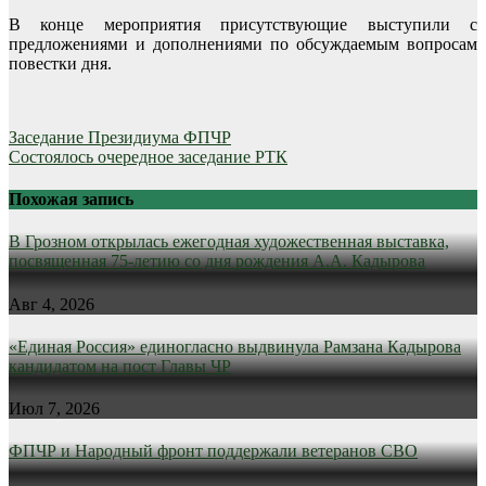
В конце мероприятия присутствующие выступили с
предложениями и дополнениями по обсуждаемым вопросам
повестки дня.
Навигация
Заседание Президиума ФПЧР
Состоялось очередное заседание РТК
по
записям
Похожая запись
В Грозном открылась ежегодная художественная выставка,
посвященная 75-летию со дня рождения А.А. Кадырова
Авг 4, 2026
«Единая Россия» единогласно выдвинула Рамзана Кадырова
кандидатом на пост Главы ЧР
Июл 7, 2026
ФПЧР и Народный фронт поддержали ветеранов СВО