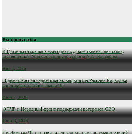
Вы пропустили
В Грозном открылась ежегодная художественная выставка,
посвященная 75-летию со дня рождения А.А. Кадырова
Авг 4, 2026
«Единая Россия» единогласно выдвинула Рамзана Кадырова
кандидатом на пост Главы ЧР
Июл 7, 2026
ФПЧР и Народный фронт поддержали ветеранов СВО
Июн 3, 2026
Профсоюзы ЧР направили очередную партию гуманитарной