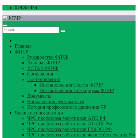
Перейти
07/08/2026
к
содержимому
Главная
ФПЧР
Руководство ФПЧР
Аппарат ФПЧР
УСТАВ ФПЧР
Соглашения
Постановления
Постановления Совета ФПЧР
Постановления Президиума ФПЧР
Документы
Направления деятельности
История профсоюзного движения ЧР
Членские организации
ЧРО профсоюза работников АПК РФ
ЧРО профсоюза работников АТиДХ РФ
ЧРО профсоюза работников ГУиОО РФ
ЧРО профсоюза работников жизнеобеспечения РФ