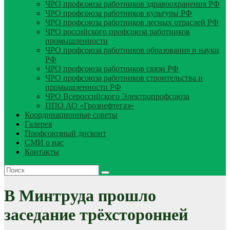
ЧРО профсоюза работников здравоохранения РФ
ЧРО профсоюза работников культуры РФ
ЧРО профсоюза работников лесных отраслей РФ
ЧРО российского профсоюза работников
промышленности
ЧРО профсоюза работников образования и науки
РФ
ЧРО профсоюза работников связи РФ
ЧРО профсоюза работников строительства и
промышленности РФ
ЧРО Всероссийского Электропрофсоюза
ППО АО «Грознефтегаз»
Координационные советы
Галерея
Профсоюзный дисконт
СМИ о нас
Контакты
В Минтруда прошло
заседание трёхсторонней