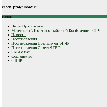
chech_prof@inbox.ru
Рубрики
Вести Профсоюзов
Материалы VII отчетно-выборной Конференции СПЧР
Новости
Постановления
Постановления Президиума ФПЧР
Постановления Совета ФПЧР
СМИ о нас
Соглашения
ФПЧР