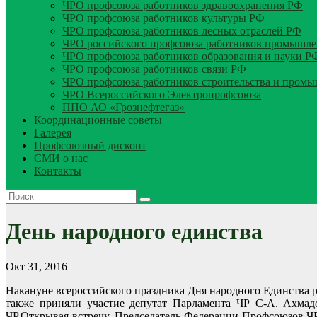
ЧРО профсоюза работников здравоохранения РФ
ЧРО профсоюза работников культуры РФ
ЧРО профсоюза работников лесных отраслей РФ
ЧРО российского профсоюза работников промышле
ЧРО профсоюза работников образования и науки Р
ЧРО профсоюза работников связи РФ
ЧРО профсоюза работников строительства и пром
ЧРО Всероссийского Электропрофсоюза
ППО АО «Грознефтегаз»
Координационные советы
Галерея
Профсоюзный дисконт
СМИ о нас
Контакты
День народного единства
Окт 31, 2016
Накануне всероссийского праздника Дня народного Единства 
также приняли участие депутат Парламента ЧР С-А. Ахмад
ЧР.
Открывая встречу, Председатель Федерации Профсоюзов ЧР