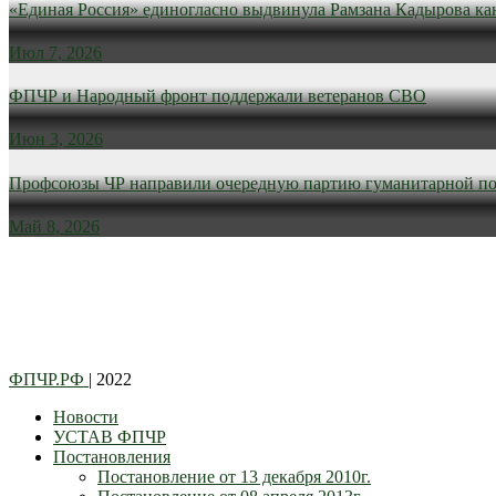
«Единая Россия» единогласно выдвинула Рамзана Кадырова ка
Июл 7, 2026
ФПЧР и Народный фронт поддержали ветеранов СВО
Июн 3, 2026
Профсоюзы ЧР направили очередную партию гуманитарной п
Май 8, 2026
ФПЧР.РФ
| 2022
Новости
УСТАВ ФПЧР
Постановления
Постановление от 13 декабря 2010г.