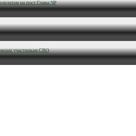
ндидатом на пост Главы ЧР
омощи участникам СВО