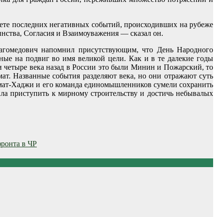
вете последних негативных событий, происходивших на рубеже
нства, Согласия и Взаимоуважения — сказал он.
Магомедович напомнил присутствующим, что День Народного
ые на подвиг во имя великой цели. Как и в те далекие годы
 четыре века назад в России это были Минин и Пожарский, то
ат. Названные события разделяют века, но они отражают суть
мат-Хаджи и его команда единомышленников сумели сохранить
ила приступить к мирному строительству и достичь небывалых
ронта в ЧР