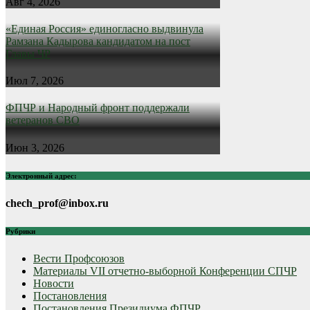
Авг 4, 2026
«Единая Россия» единогласно выдвинула
Рамзана Кадырова кандидатом на пост
Главы ЧР
Июл 7, 2026
ФПЧР и Народный фронт поддержали
ветеранов СВО
Июн 3, 2026
Электронный адрес:
chech_prof@inbox.ru
Рубрики
Вести Профсоюзов
Материалы VII отчетно-выборной Конференции СПЧР
Новости
Постановления
Постановления Президиума ФПЧР