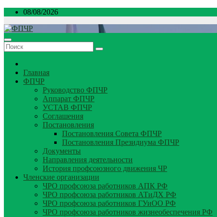
Перейти
08/08/2026
к
содержимому
Главная
ФПЧР
Руководство ФПЧР
Аппарат ФПЧР
УСТАВ ФПЧР
Соглашения
Постановления
Постановления Совета ФПЧР
Постановления Президиума ФПЧР
Документы
Направления деятельности
История профсоюзного движения ЧР
Членские организации
ЧРО профсоюза работников АПК РФ
ЧРО профсоюза работников АТиДХ РФ
ЧРО профсоюза работников ГУиОО РФ
ЧРО профсоюза работников жизнеобеспечения РФ