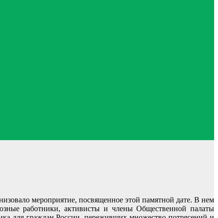
изовало мероприятие, посвященное этой памятной дате. В нем
оюзные работники, активисты и члены Общественной палаты
ика для граждан России, переживших множество потрясений и