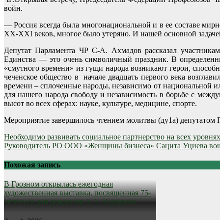
войн.
— Россия всегда была многонациональной и в ее составе мир
XX-XXI веков, многое было утеряно. И нашей основной задаче
Депутат Парламента ЧР С-А. Ахмадов рассказал участника
Единства — это очень символичный праздник. В определенны
«смутного времени» из гущи народа возникают герои, способ
чеченское общество в начале двадцать первого века возглав
времени – сплоченные народы, независимо от национальной 
для нашего народа свободу и независимость в борьбе с межд
высот во всех сферах: науке, культуре, медицине, спорте.
Мероприятие завершилось чтением молитвы (ду1а) депутатом
Навигация
Необходимо развивать социальное партнерство на всех уровня
Руководитель РО ООО «Женщины бизнеса» Сацита Уциева вошл
по
записям
Похожая запись
В Грозном открылась ежегодная
художественная выставка, посвященная 75-
летию со дня рождения А.А. Кадырова