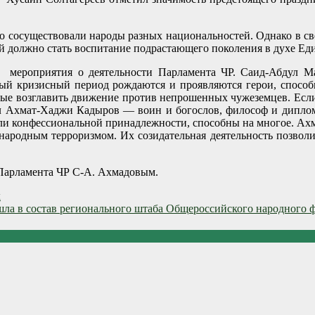
но сосуществовали народы разных национальностей. Однако в с
й должно стать воспитание подрастающего поколения в духе Еди
м мероприятия о деятельности Парламента ЧР. Саид-Абдул 
й кризисный период рождаются и проявляются герои, способн
ные возглавить движение против непрошенных чужеземцев. Если
ил Ахмат-Хаджи Кадыров — воин и богослов, философ и диплом
или конфессиональной принадлежности, способны на многое. Ах
ународным терроризмом. Их созидательная деятельность позвол
 Парламента ЧР С-А. Ахмадовым.
х
а в состав регионального штаба Общероссийского народного ф