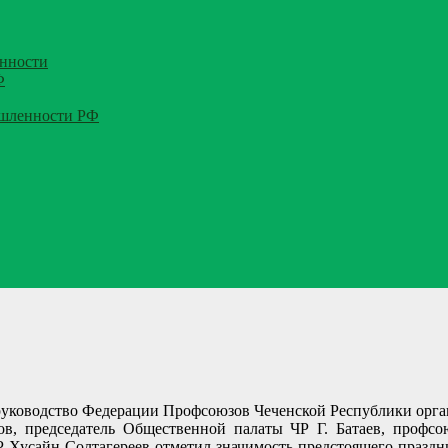
нности
Ф
ышленности РФ
руководство Федерации Профсоюзов Чеченской Республики орган
ов, председатель Общественной палаты ЧР Г. Батаев, профс
 Хусайн Солтагереев отметил значимость предстоящего праздн