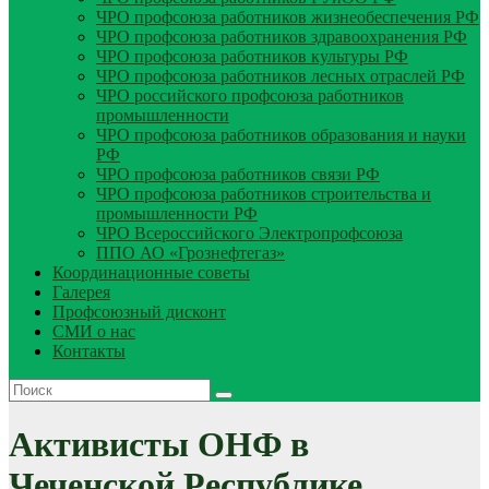
ЧРО профсоюза работников жизнеобеспечения РФ
ЧРО профсоюза работников здравоохранения РФ
ЧРО профсоюза работников культуры РФ
ЧРО профсоюза работников лесных отраслей РФ
ЧРО российского профсоюза работников
промышленности
ЧРО профсоюза работников образования и науки
РФ
ЧРО профсоюза работников связи РФ
ЧРО профсоюза работников строительства и
промышленности РФ
ЧРО Всероссийского Электропрофсоюза
ППО АО «Грознефтегаз»
Координационные советы
Галерея
Профсоюзный дисконт
СМИ о нас
Контакты
Активисты ОНФ в
Чеченской Республике