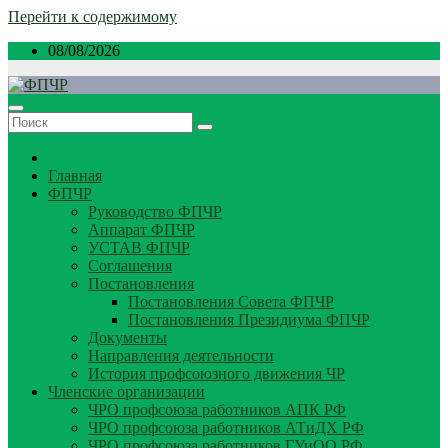
Перейти к содержимому
08/08/2026
Главная
ФПЧР
Руководство ФПЧР
Аппарат ФПЧР
УСТАВ ФПЧР
Соглашения
Постановления
Постановления Совета ФПЧР
Постановления Президиума ФПЧР
Документы
Направления деятельности
История профсоюзного движения ЧР
Членские организации
ЧРО профсоюза работников АПК РФ
ЧРО профсоюза работников АТиДХ РФ
ЧРО профсоюза работников ГУиОО РФ