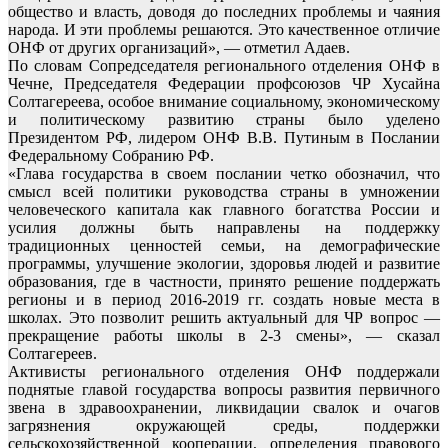
общество и власть, доводя до последних проблемы и чаяния
народа. И эти проблемы решаются. Это качественное отличие
ОНФ от других организаций», — отметил Адаев.
По словам Сопредседателя регионального отделения ОНФ в
Чечне, Председателя Федерации профсоюзов ЧР Хусайна
Солтагереева, особое внимание социальному, экономическому
и политическому развитию страны было уделено
Президентом РФ, лидером ОНФ В.В. Путиным в Послании
Федеральному Собранию РФ.
«Глава государства в своем послании четко обозначил, что
смысл всей политики руководства страны в умножении
человеческого капитала как главного богатства России и
усилия должны быть направлены на поддержку
традиционных ценностей семьи, на демографические
программы, улучшение экологии, здоровья людей и развитие
образования, где в частности, принято решение поддержать
регионы и в период 2016-2019 гг. создать новые места в
школах. Это позволит решить актуальный для ЧР вопрос —
прекращение работы школы в 2-3 смены», — сказал
Солтагереев.
Активисты регионального отделения ОНФ поддержали
поднятые главой государства вопросы развития первичного
звена в здравоохранении, ликвидации свалок и очагов
загрязнения окружающей среды, поддержки
сельскохозяйственной кооперации, определения правового