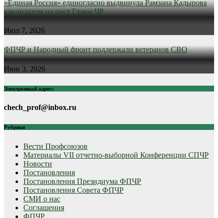
«Единая Россия» единогласно выдвинула Рамзана Кадырова
кандидатом на пост Главы ЧР
Июл 7, 2026
ФПЧР и Народный фронт поддержали ветеранов СВО
Июн 3, 2026
Электронный адрес:
chech_prof@inbox.ru
Рубрики
Вести Профсоюзов
Материалы VII отчетно-выборной Конференции СПЧР
Новости
Постановления
Постановления Президиума ФПЧР
Постановления Совета ФПЧР
СМИ о нас
Соглашения
ФПЧР