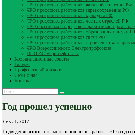
ЧРО профсоюза работников жизнеобеспечения РФ
ЧРО профсоюза работников здравоохранения РФ
ЧРО профсоюза работников культуры РФ
ЧРО профсоюза работников лесных отраслей РФ
ЧРО российского профсоюза работников промышле
ЧРО профсоюза работников образования и науки Р
ЧРО профсоюза работников связи РФ
ЧРО профсоюза работников строительства и пром
ЧРО Всероссийского Электропрофсоюза
ППО АО «Грознефтегаз»
Координационные советы
Галерея
Профсоюзный дисконт
СМИ о нас
Контакты
Год прошел успешно
Янв 31, 2017
Подведение итогов по выполнению плана работы 2016 года и о