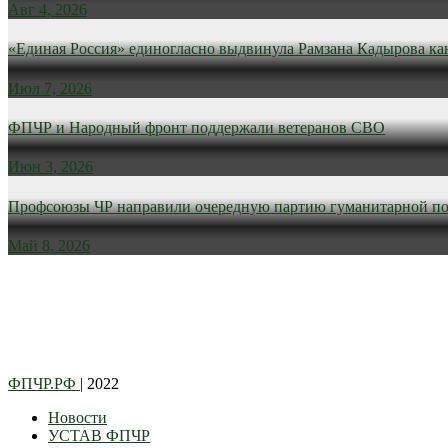
Авг 4, 2026
«Единая Россия» единогласно выдвинула Рамзана Кадырова ка
Июл 7, 2026
ФПЧР и Народный фронт поддержали ветеранов СВО
Июн 3, 2026
Профсоюзы ЧР направили очередную партию гуманитарной п
Май 8, 2026
ФПЧР.РФ
| 2022
Новости
УСТАВ ФПЧР