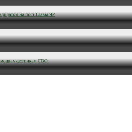
ндидатом на пост Главы ЧР
омощи участникам СВО