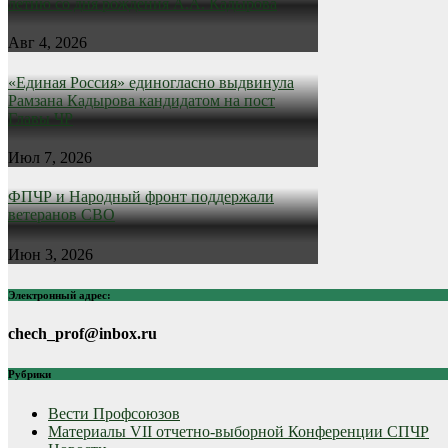
летию со дня рождения А.А. Кадырова
Авг 4, 2026
«Единая Россия» единогласно выдвинула
Рамзана Кадырова кандидатом на пост
Главы ЧР
Июл 7, 2026
ФПЧР и Народный фронт поддержали
ветеранов СВО
Июн 3, 2026
Электронный адрес:
chech_prof@inbox.ru
Рубрики
Вести Профсоюзов
Материалы VII отчетно-выборной Конференции СПЧР