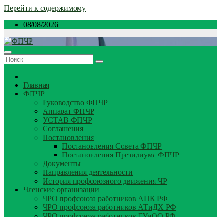
Перейти к содержимому
08/08/2026
Главная
ФПЧР
Руководство ФПЧР
Аппарат ФПЧР
УСТАВ ФПЧР
Соглашения
Постановления
Постановления Совета ФПЧР
Постановления Президиума ФПЧР
Документы
Направления деятельности
История профсоюзного движения ЧР
Членские организации
ЧРО профсоюза работников АПК РФ
ЧРО профсоюза работников АТиДХ РФ
ЧРО профсоюза работников ГУиОО РФ