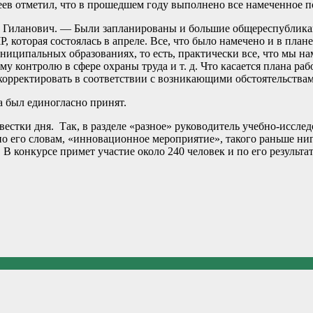
ев отметил, что в прошедшем году выполнено все намеченное п
Гиланович. — Были запланированы и большие общереспублика
 которая состоялась в апреле. Все, что было намечено и в пла
иципальных образованиях, то есть, практически все, что мы на
контролю в сфере охраны труда и т. д. Что касается плана рабо
м корректировать в соответствии с возникающими обстоятельства
а был единогласно принят.
вестки дня. Так, в разделе «разное» руководитель учебно-иссл
 его словам, «инновационное мероприятие», такого раньше нигде
. В конкурсе примет участие около 240 человек и по его результ