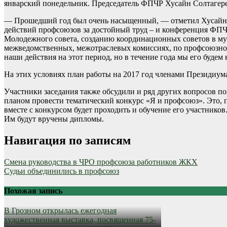
январский понедельник. Председатель ФПЧР Хусайн Солтагере
— Прошедший год был очень насыщенный, — отметил Хусайн 
действий профсоюзов за достойный труд – и конференция ФПЧР,
Молодежного совета, созданию координационных советов в мун
межведомственных, межотраслевых комиссиях, по профсоюзному 
наши действия на этот период, но в течение года мы его буде
На этих условиях план работы на 2017 год членами Президиум
Участники заседания также обсудили и ряд других вопросов по
планом провести тематический конкурс «Я и профсоюз». Это, по
вместе с конкурсом будет проходить и обучение его участников
Им будут вручены дипломы.
Навигация по записям
Смена руководства в ЧРО профсоюза работников ЖКХ
Судьи объединились в профсоюз
Похожая запись
В Грозном открылась ежегодная
художественная выставка, посвященная 75-