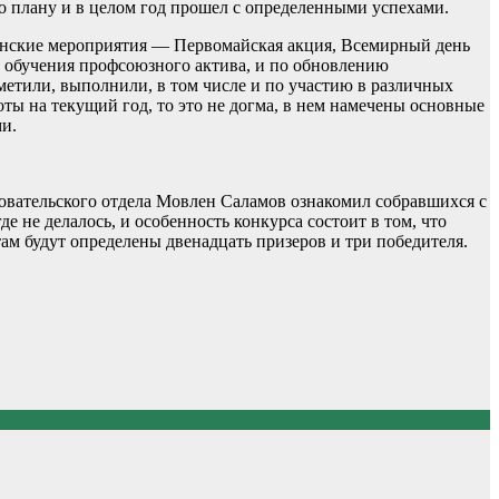
о плану и в целом год прошел с определенными успехами.
нские мероприятия — Первомайская акция, Всемирный день
не обучения профсоюзного актива, и по обновлению
метили, выполнили, в том числе и по участию в различных
ты на текущий год, то это не догма, в нем намечены основные
ми.
едовательского отдела Мовлен Саламов ознакомил собравшихся с
 не делалось, и особенность конкурса состоит в том, что
атам будут определены двенадцать призеров и три победителя.