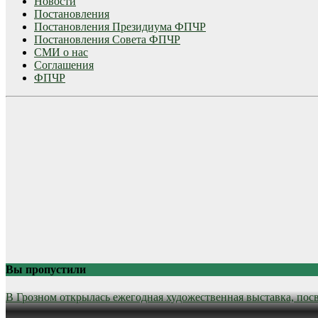
Новости
Постановления
Постановления Президиума ФПЧР
Постановления Совета ФПЧР
СМИ о нас
Соглашения
ФПЧР
Вы пропустили
В Грозном открылась ежегодная художественная выставка, пос