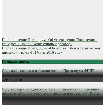
Навигация
Постановление Президиума Об утверждении Положения о
конкурсе «Лучший коллективный договор»
по
Постановление Президиума «Об итогах работы технической
записям
инспекции труда ФП ЧР за 2016 год»
Похожая запись
Об освобождении и избрании членов Президиума ФПЧР
Дек 25, 2018
Об утверждении годового отчета и о выполнении основных
показателей (структуры) сметы доходов и расходов ФПЧР за
2017 год.