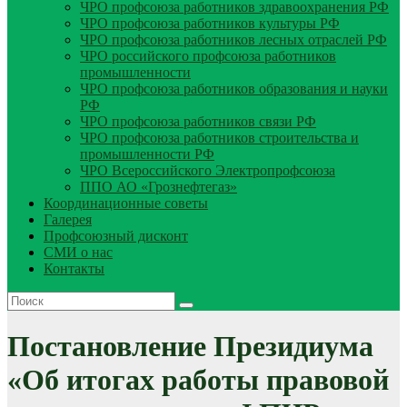
ЧРО профсоюза работников здравоохранения РФ
ЧРО профсоюза работников культуры РФ
ЧРО профсоюза работников лесных отраслей РФ
ЧРО российского профсоюза работников
промышленности
ЧРО профсоюза работников образования и науки
РФ
ЧРО профсоюза работников связи РФ
ЧРО профсоюза работников строительства и
промышленности РФ
ЧРО Всероссийского Электропрофсоюза
ППО АО «Грознефтегаз»
Координационные советы
Галерея
Профсоюзный дисконт
СМИ о нас
Контакты
Постановление Президиума
«Об итогах работы правовой