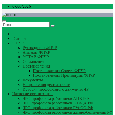
Перейти
07/08/2026
к
содержимому
Главная
ФПЧР
Руководство ФПЧР
Аппарат ФПЧР
УСТАВ ФПЧР
Соглашения
Постановления
Постановления Совета ФПЧР
Постановления Президиума ФПЧР
Документы
Направления деятельности
История профсоюзного движения ЧР
Членские организации
ЧРО профсоюза работников АПК РФ
ЧРО профсоюза работников АТиДХ РФ
ЧРО профсоюза работников ГУиОО РФ
ЧРО профсоюза работников жизнеобеспечения РФ