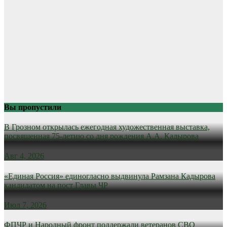
Вы пропустили
В Грозном открылась ежегодная художественная выставка,
посвященная 75-летию со дня рождения А.А. Кадырова
Авг 4, 2026
«Единая Россия» единогласно выдвинула Рамзана Кадырова
кандидатом на пост Главы ЧР
Июл 7, 2026
ФПЧР и Народный фронт поддержали ветеранов СВО