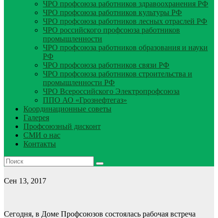
ЧРО профсоюза работников здравоохранения РФ
ЧРО профсоюза работников культуры РФ
ЧРО профсоюза работников лесных отраслей РФ
ЧРО российского профсоюза работников
промышленности
ЧРО профсоюза работников образования и науки
РФ
ЧРО профсоюза работников связи РФ
ЧРО профсоюза работников строительства и
промышленности РФ
ЧРО Всероссийского Электропрофсоюза
ППО АО «Грознефтегаз»
Координационные советы
Галерея
Профсоюзный дисконт
СМИ о нас
Контакты
Сен 13, 2017
Сегодня, в Доме Профсоюзов состоялась рабочая встреча