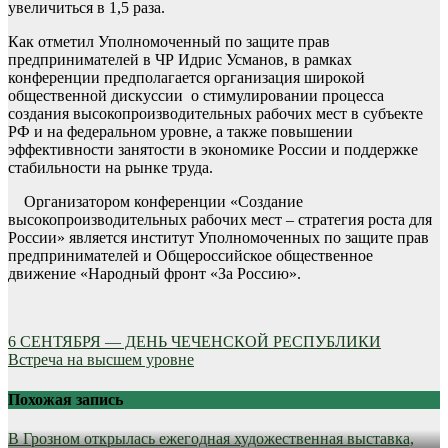
увеличиться в 1,5 раза.
Как отметил Уполномоченный по защите прав
предпринимателей в ЧР Идрис Усманов, в рамках
конференции предполагается организация широкой
общественной дискуссии о стимулировании процесса
создания высокопроизводительных рабочих мест в субъекте
РФ и на федеральном уровне, а также повышении
эффективности занятости в экономике России и поддержке
стабильности на рынке труда.
Организатором конференции «Создание
высокопроизводительных рабочих мест – стратегия роста для
России» является институт Уполномоченных по защите прав
предпринимателей и Общероссийское общественное
движение «Народный фронт «За Россию».
Навигация
6 СЕНТЯБРЯ — ДЕНЬ ЧЕЧЕНСКОЙ РЕСПУБЛИКИ
Встреча на высшем уровне
по
записям
Похожая запись
В Грозном открылась ежегодная художественная выставка,