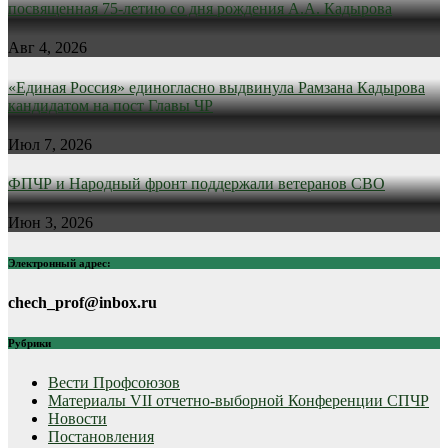
посвященная 75-летию со дня рождения А.А. Кадырова
Авг 4, 2026
«Единая Россия» единогласно выдвинула Рамзана Кадырова
кандидатом на пост Главы ЧР
Июл 7, 2026
ФПЧР и Народный фронт поддержали ветеранов СВО
Июн 3, 2026
Электронный адрес:
chech_prof@inbox.ru
Рубрики
Вести Профсоюзов
Материалы VII отчетно-выборной Конференции СПЧР
Новости
Постановления