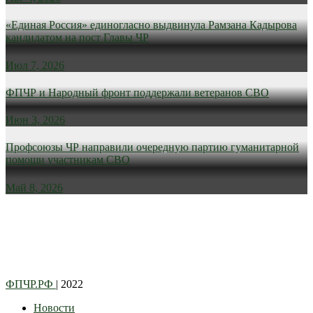
«Единая Россия» единогласно выдвинула Рамзана Кадырова
кандидатом на пост Главы ЧР
Июл 7, 2026
ФПЧР и Народный фронт поддержали ветеранов СВО
Июн 3, 2026
Профсоюзы ЧР направили очередную партию гуманитарной
помощи участникам СВО
Май 8, 2026
ФПЧР.РФ
| 2022
Новости