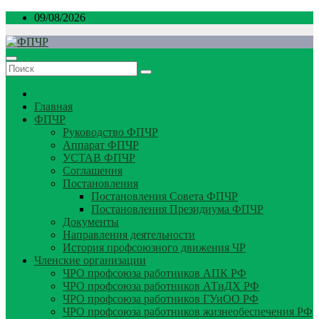
Перейти
09/08/2026
к
содержимому
Главная
ФПЧР
Руководство ФПЧР
Аппарат ФПЧР
УСТАВ ФПЧР
Соглашения
Постановления
Постановления Совета ФПЧР
Постановления Президиума ФПЧР
Документы
Направления деятельности
История профсоюзного движения ЧР
Членские организации
ЧРО профсоюза работников АПК РФ
ЧРО профсоюза работников АТиДХ РФ
ЧРО профсоюза работников ГУиОО РФ
ЧРО профсоюза работников жизнеобеспечения РФ