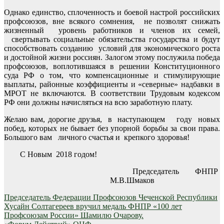
Однако единство, сплоченность и боевой настрой российских
профсоюзов, вне всякого сомнения, не позволят снижать
жизненный уровень работников и членов их семей,
свертывать социальные обязательства государства и будут
способствовать созданию условий для экономического роста
и достойной жизни россиян. Залогом этому послужила победа
профсоюзов, воплотившаяся в решении Конституционного
суда РФ о том, что компенсационные и стимулирующие
выплаты, районные коэффициенты и «северные» надбавки в
МРОТ не включаются. В соответствии Трудовым кодексом
РФ они должны начисляться на всю заработную плату.
Желаю вам, дорогие друзья, в наступающем году новых
побед, которых не бывает без упорной борьбы за свои права.
Большого вам личного счастья и крепкого здоровья!
С Новым 2018 годом!
Председатель ФНПР
М.В.Шмаков
Навигация
Председатель Федерации Профсоюзов Чеченской Республики
Хусайн Солтагереев вручил медаль ФНПР «100 лет
по
Профсоюзам России» Шамилю Очарову.