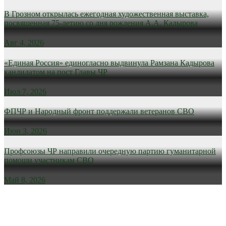
В Грозном открылась ежегодная художественная выставка,
посвященная 75-летию со дня рождения А.А. Кадырова
Авг 4, 2026
«Единая Россия» единогласно выдвинула Рамзана Кадырова
кандидатом на пост Главы ЧР
Июл 7, 2026
ФПЧР и Народный фронт поддержали ветеранов СВО
Июн 3, 2026
Профсоюзы ЧР направили очередную партию гуманитарной
помощи участникам СВО
Май 8, 2026