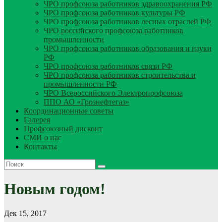
ЧРО профсоюза работников здравоохранения РФ
ЧРО профсоюза работников культуры РФ
ЧРО профсоюза работников лесных отраслей РФ
ЧРО российского профсоюза работников
промышленности
ЧРО профсоюза работников образования и науки
РФ
ЧРО профсоюза работников связи РФ
ЧРО профсоюза работников строительства и
промышленности РФ
ЧРО Всероссийского Электропрофсоюза
ППО АО «Грознефтегаз»
Координационные советы
Галерея
Профсоюзный дисконт
СМИ о нас
Контакты
Новым годом!
Дек 15, 2017