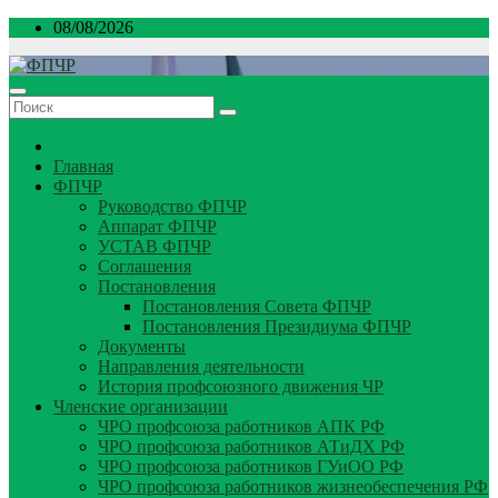
Перейти
08/08/2026
к
содержимому
Главная
ФПЧР
Руководство ФПЧР
Аппарат ФПЧР
УСТАВ ФПЧР
Соглашения
Постановления
Постановления Совета ФПЧР
Постановления Президиума ФПЧР
Документы
Направления деятельности
История профсоюзного движения ЧР
Членские организации
ЧРО профсоюза работников АПК РФ
ЧРО профсоюза работников АТиДХ РФ
ЧРО профсоюза работников ГУиОО РФ
ЧРО профсоюза работников жизнеобеспечения РФ