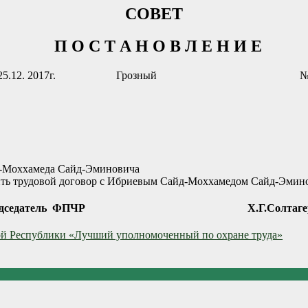
СОВЕТ
П О С Т А Н О В Л Е Н И Е
т 25.12. 2017г. Грозный №5
д-Моххамеда Сайд-Эминовича
ть трудовой договор с Ибриевым Сайд-Моххамедом Сайд-Эминов
редседатель ФПЧР Х.Г.Солтагере
ой Республики «Лучший уполномоченный по охране труда»