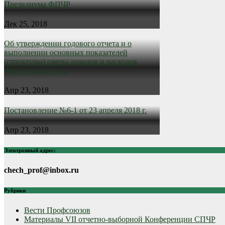
Президиума ФПЧР
Дек 25, 2018
Об утверждении годового отчета и о
выполнении основных показателей
(структуры) сметы доходов и расходов
ФПЧР за 2017 год.
Апр 23, 2018
Постановление №6-1 от 23 апреля 2018 г.
Апр 23, 2018
Электронный адрес:
chech_prof@inbox.ru
Рубрики
Вести Профсоюзов
Материалы VII отчетно-выборной Конференции СПЧР