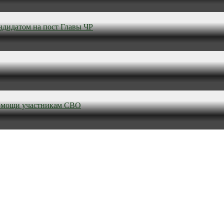
ндидатом на пост Главы ЧР
омощи участникам СВО