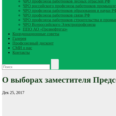
ЧРО профсоюза работников лесных отраслей РФ
ЧРО российского профсоюза работников промышле
ЧРО профсоюза работников образования и науки Р
ЧРО профсоюза работников связи РФ
ЧРО профсоюза работников строительства и пром
ЧРО Всероссийского Электропрофсоюза
ППО АО «Грознефтегаз»
Координационные советы
Галерея
Профсоюзный дисконт
СМИ о нас
Контакты
О выборах заместителя Пред
Дек 25, 2017