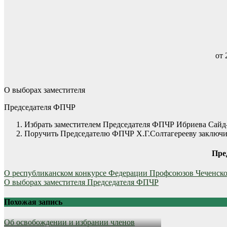
о
О выборах заместителя
Председателя ФПЧР
Избрать заместителем Председателя ФПЧР Ибриева Сай
Поручить Председателю ФПЧР Х.Г.Солтагерееву заключи
П
Навигация
О республиканском конкурсе Федерации Профсоюзов Чеченск
О выборах заместителя Председателя ФПЧР
по
записям
Похожая запись
Об освобождении и избрании членов