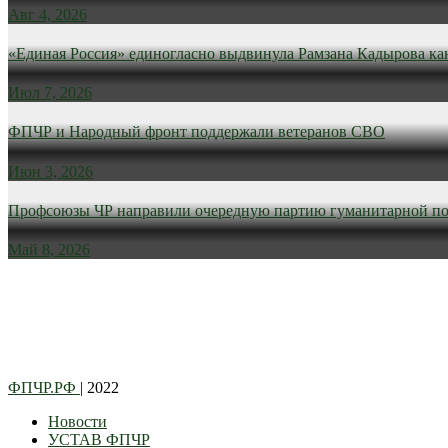
Авг 4, 2026
«Единая Россия» единогласно выдвинула Рамзана Кадырова ка
Июл 7, 2026
ФПЧР и Народный фронт поддержали ветеранов СВО
Июн 3, 2026
Профсоюзы ЧР направили очередную партию гуманитарной п
Май 8, 2026
ФПЧР.РФ
| 2022
Новости
УСТАВ ФПЧР