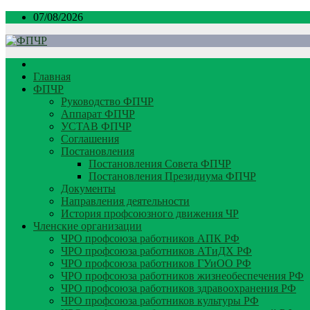
Перейти
07/08/2026
к
содержимому
Главная
ФПЧР
Руководство ФПЧР
Аппарат ФПЧР
УСТАВ ФПЧР
Соглашения
Постановления
Постановления Совета ФПЧР
Постановления Президиума ФПЧР
Документы
Направления деятельности
История профсоюзного движения ЧР
Членские организации
ЧРО профсоюза работников АПК РФ
ЧРО профсоюза работников АТиДХ РФ
ЧРО профсоюза работников ГУиОО РФ
ЧРО профсоюза работников жизнеобеспечения РФ
ЧРО профсоюза работников здравоохранения РФ
ЧРО профсоюза работников культуры РФ