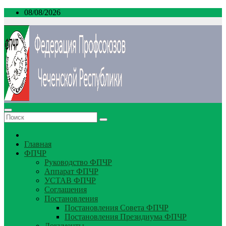
Перейти
08/08/2026
к
содержимому
Главная
ФПЧР
Руководство ФПЧР
Аппарат ФПЧР
УСТАВ ФПЧР
Соглашения
Постановления
Постановления Совета ФПЧР
Постановления Президиума ФПЧР
Документы