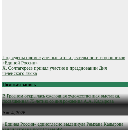
Навигация
Подведены промежуточные итоги деятельности сторонников
«Единой России»
по
Х. Солтагереев принял участие в праздновании Дня
записям
чеченского языка
Похожая запись
В Грозном открылась ежегодная художественная выставка,
посвященная 75-летию со дня рождения А.А. Кадырова
Авг 4, 2026
«Единая Россия» единогласно выдвинула Рамзана Кадырова
кандидатом на пост Главы ЧР