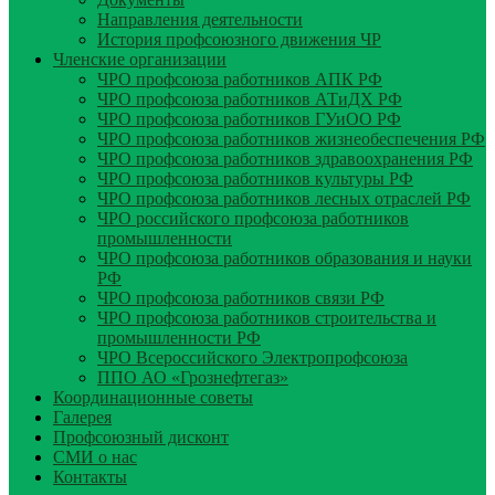
Направления деятельности
История профсоюзного движения ЧР
Членские организации
ЧРО профсоюза работников АПК РФ
ЧРО профсоюза работников АТиДХ РФ
ЧРО профсоюза работников ГУиОО РФ
ЧРО профсоюза работников жизнеобеспечения РФ
ЧРО профсоюза работников здравоохранения РФ
ЧРО профсоюза работников культуры РФ
ЧРО профсоюза работников лесных отраслей РФ
ЧРО российского профсоюза работников
промышленности
ЧРО профсоюза работников образования и науки
РФ
ЧРО профсоюза работников связи РФ
ЧРО профсоюза работников строительства и
промышленности РФ
ЧРО Всероссийского Электропрофсоюза
ППО АО «Грознефтегаз»
Координационные советы
Галерея
Профсоюзный дисконт
СМИ о нас
Контакты