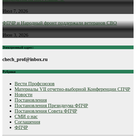
Июл 7, 2026
ФПЧР и Народный фронт поддержали ветеранов СВО
Июн 3, 2026
Электронный адрес:
chech_prof@inbox.ru
Рубрики
Вести Профсоюзов
Материалы VII отчетно-выборной Конференции СПЧР
Новости
Постановления
Постановления Президиума ФПЧР
Постановления Совета ФПЧР
СМИ о нас
Соглашения
ФПЧР