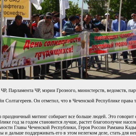
ЧР, Парламента ЧР, мэрии Грозного, министерств, ведомств, п
н Солтагереев. Он отметил, что в Чеченской Республике права 
о праздничный митинг собирает все больше людей. Это говорит о
блике год за годом становится лучше, растет благополучие насе
ельности Главы Чеченской Республики, Героя России Рамзана Кад
и дальше поддерживать его в этом нелегком деле, стать для не