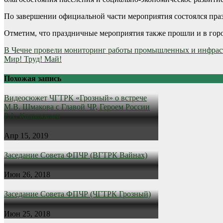
По завершении официальной части мероприятия состоялся пра
Отметим, что праздничные мероприятия также прошли и в горо
Навигация
В Чечне провели мониторинг работы промышленных и инфраст
Мир! Труд! Май!
по
записям
Похожая запись
Видеосюжет ЧГТРК «Грозный» о встрече
М.В. Шмакова с Главой ЧР, Героем России
Р.А. Кадыровым
Апр 15, 2019
Заседание Совета ФПЧР (ВГТРК Вайнах)
Июн 26, 2018
Заседание Совета ФПЧР (ЧГТРК Грозный)
Июн 25, 2018