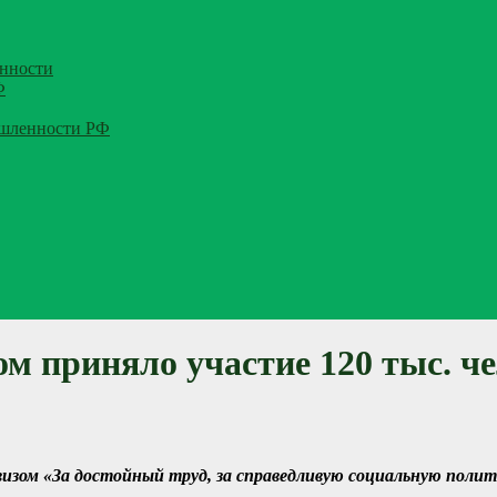
нности
Ф
ышленности РФ
ом приняло участие 120 тыс. ч
визом «За достойный труд, за справедливую социальную поли