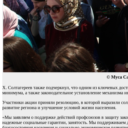
© Муса С
Х. Солтагереев также подчеркнул, что одним из ключевых до
минимума, а также законодательное установление механизма 
Участники акции приняли резолюцию, в которой выразили соли
развитие региона и улучшение условий жизни населения.
«Мы заявляем о поддержке действий профсоюзов в защиту зако
надежные социальные гарантии, занятость. Мы поддерживаем 
благосостояния населения и социально-экономическое развити