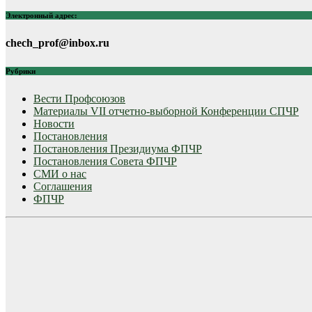
Электронный адрес:
chech_prof@inbox.ru
Рубрики
Вести Профсоюзов
Материалы VII отчетно-выборной Конференции СПЧР
Новости
Постановления
Постановления Президиума ФПЧР
Постановления Совета ФПЧР
СМИ о нас
Соглашения
ФПЧР