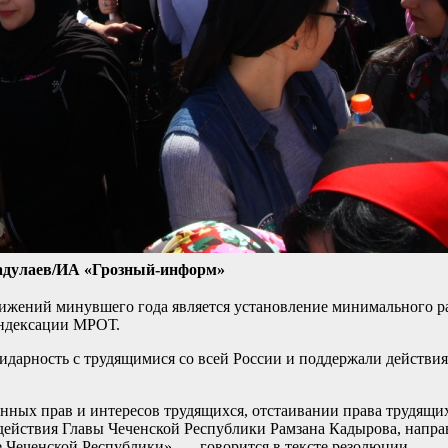
адулаев/ИА «Грозный-информ»
стижений минувшего года является установление минимального 
индексации МРОТ.
дарность с трудящимися со всей России и поддержали действия
нных прав и интересов трудящихся, отстаивании права трудящих
действия Главы Чеченской Республики Рамзана Кадырова, напра
е Чеченской Республики», — говорится в тексте резолюции.