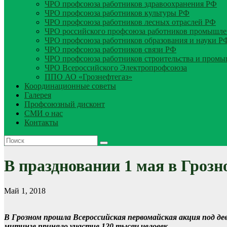
ЧРО профсоюза работников здравоохранения РФ
ЧРО профсоюза работников культуры РФ
ЧРО профсоюза работников лесных отраслей РФ
ЧРО российского профсоюза работников промышле
ЧРО профсоюза работников образования и науки Р
ЧРО профсоюза работников связи РФ
ЧРО профсоюза работников строительства и пром
ЧРО Всероссийского Электропрофсоюза
ППО АО «Грознефтегаз»
Координационные советы
Галерея
Профсоюзный дисконт
СМИ о нас
Контакты
В праздновании 1 мая в Грозн
Май 1, 2018
В Грозном прошла Всероссийская первомайская акция под де
митинге приняло участие 120 тысяч человек.