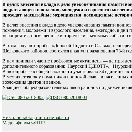
В целях внесения вклада в дело увековечивания памяти во
подрастающего поколения, молодежи и взрослого населения
проходят масштабные мероприятия, посвященные историче
В целях внесения вклада в дело увековечивания памяти воино
поколения, молодежи и взрослого населения, ежегодно, в дни
мероприятия, посвященные исторически значимому событию в 
В этом году автопробег «Дорогой Подвига и Славы», непосре
Шелковского районов, состоялся в канун празднования 73-й г
В нем приняли участие профсоюзные активисты — центры детс
дополнительного образования:»Наурский ЦДЮТТ», «Наурский 
В автопробеге в общей сложности участвовало 34 единицы ав
В местах стоянок у памятников воинской славы в населенных 
возложения цветов и венков.
Учащиеся общеобразовательных школ районов по движению авт
Навигация
Никто не забыт, ничто не забыто
Медиа-форум ФНПР
по