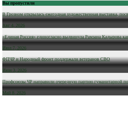
Вы пропустили
В Грозном открылась ежегодная художественная выставка, пос
Авг 4, 2026
«Единая Россия» единогласно выдвинула Рамзана Кадырова ка
Июл 7, 2026
ФПЧР и Народный фронт поддержали ветеранов СВО
Июн 3, 2026
Профсоюзы ЧР направили очередную партию гуманитарной п
Май 8, 2026