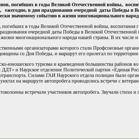
инов, погибших в годы Великой Отечественной войны, воспи
, ежегодно, в дни празднования очередной даты Победы в Ве
ски значимому событию в жизни многонационального народ
в, погибших в годы Великой Отечественной войны, воспитания 
 празднования очередной даты Победы в Великой Отечественной 
жизни многонационального народа нашей страны. В их числе и
дственными организаторами которого стали Профсоюзные органи
одовщины со Дня Победы, и маршрут его пролегал по территории
ко-юношеского туризма и краеведения большинства районов во
ДДТ» и Наурское отделение Политической партии «Единая Рос
тотранспорта. Силами ГАИ Наурского отдела полиции было орга
пунктах на маршруте автопробега проводились встречи с ветер
околонны встречали участников автопробега. Звучали стихи и 