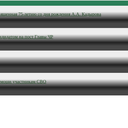
вященная 75-летию со дня рождения А.А. Кадырова
ндидатом на пост Главы ЧР
омощи участникам СВО