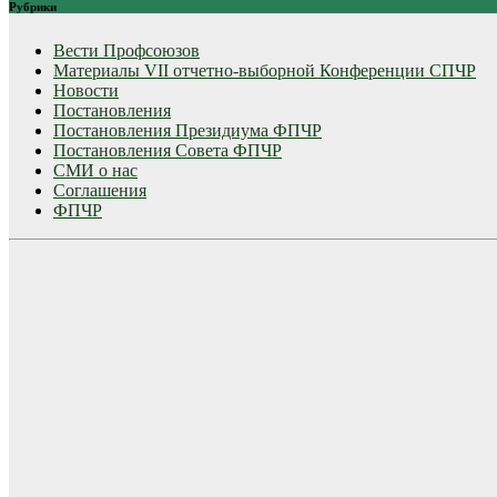
Рубрики
Вести Профсоюзов
Материалы VII отчетно-выборной Конференции СПЧР
Новости
Постановления
Постановления Президиума ФПЧР
Постановления Совета ФПЧР
СМИ о нас
Соглашения
ФПЧР