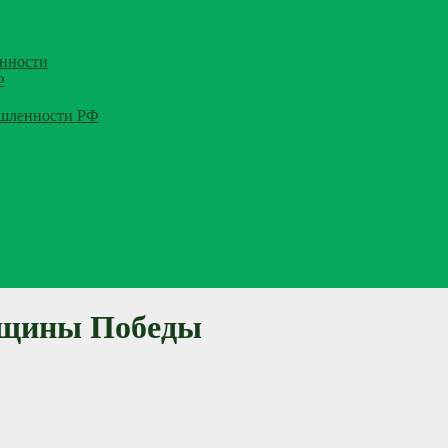
нности
Ф
ышленности РФ
овщины Победы