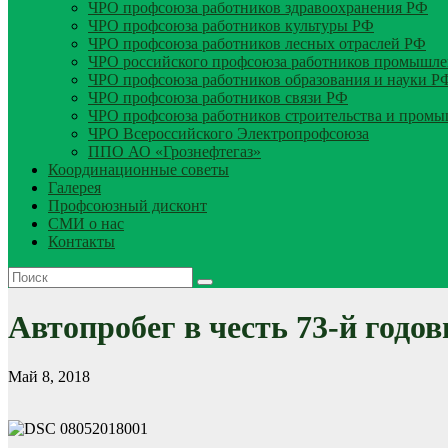
ЧРО профсоюза работников здравоохранения РФ
ЧРО профсоюза работников культуры РФ
ЧРО профсоюза работников лесных отраслей РФ
ЧРО российского профсоюза работников промышле
ЧРО профсоюза работников образования и науки Р
ЧРО профсоюза работников связи РФ
ЧРО профсоюза работников строительства и пром
ЧРО Всероссийского Электропрофсоюза
ППО АО «Грознефтегаз»
Координационные советы
Галерея
Профсоюзный дисконт
СМИ о нас
Контакты
Автопробег в честь 73-й год
Май 8, 2018