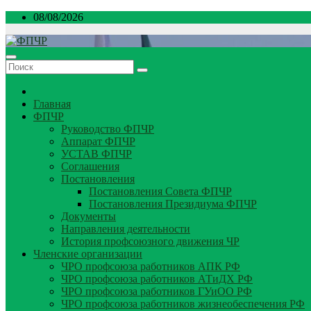
Перейти
08/08/2026
к
содержимому
Главная
ФПЧР
Руководство ФПЧР
Аппарат ФПЧР
УСТАВ ФПЧР
Соглашения
Постановления
Постановления Совета ФПЧР
Постановления Президиума ФПЧР
Документы
Направления деятельности
История профсоюзного движения ЧР
Членские организации
ЧРО профсоюза работников АПК РФ
ЧРО профсоюза работников АТиДХ РФ
ЧРО профсоюза работников ГУиОО РФ
ЧРО профсоюза работников жизнеобеспечения РФ