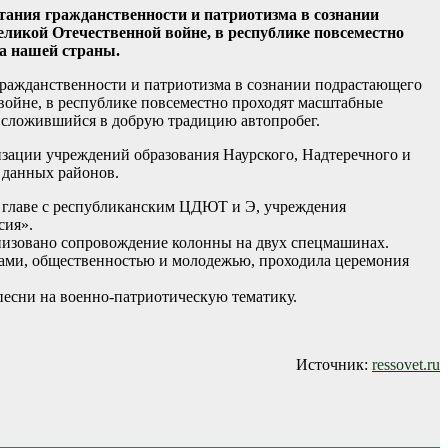
тания гражданственности и патриотизма в сознании
ликой Отечественной войне, в республике повсеместно
а нашей страны.
гражданственности и патриотизма в сознании подрастающего
войне, в республике повсеместно проходят масштабные
 сложившийся в добрую традицию автопробег.
зации учреждений образования Наурского, Надтеречного и
 данных районов.
 главе с республиканским ЦДЮТ и Э, учреждения
сия».
низовано сопровождение колонны на двух спецмашинах.
анами, общественностью и молодежью, проходила церемония
песни на военно-патриотическую тематику.
Источник:
ressovet.ru