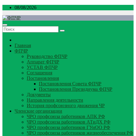
Перейти
08/08/2026
к
содержимому
Главная
ФПЧР
Руководство ФПЧР
Аппарат ФПЧР
УСТАВ ФПЧР
Соглашения
Постановления
Постановления Совета ФПЧР
Постановления Президиума ФПЧР
Документы
Направления деятельности
История профсоюзного движения ЧР
Членские организации
ЧРО профсоюза работников АПК РФ
ЧРО профсоюза работников АТиДХ РФ
ЧРО профсоюза работников ГУиОО РФ
ЧРО профсоюза работников жизнеобеспечения РФ