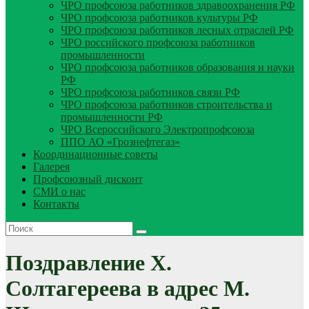
ЧРО профсоюза работников здравоохранения РФ
ЧРО профсоюза работников культуры РФ
ЧРО профсоюза работников лесных отраслей РФ
ЧРО российского профсоюза работников
промышленности
ЧРО профсоюза работников образования и науки
РФ
ЧРО профсоюза работников связи РФ
ЧРО профсоюза работников строительства и
промышленности РФ
ЧРО Всероссийского Электропрофсоюза
ППО АО «Грознефтегаз»
Координационные советы
Галерея
Профсоюзный дисконт
СМИ о нас
Контакты
Поздравление Х.
Солтагереева в адрес М.