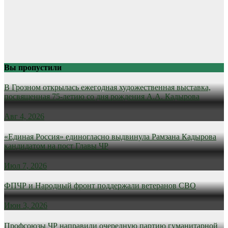
Вы пропустили
В Грозном открылась ежегодная художественная выставка,
посвященная 75-летию со дня рождения А.А. Кадырова
Авг 4, 2026
«Единая Россия» единогласно выдвинула Рамзана Кадырова
кандидатом на пост Главы ЧР
Июл 7, 2026
ФПЧР и Народный фронт поддержали ветеранов СВО
Июн 3, 2026
Профсоюзы ЧР направили очередную партию гуманитарной