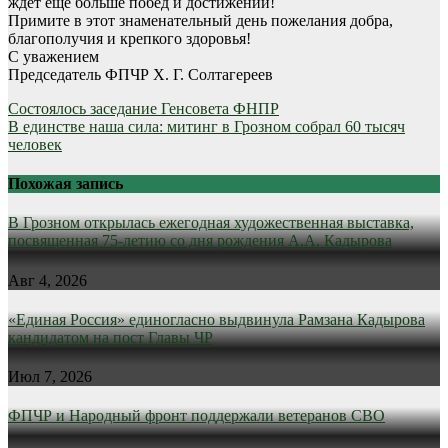
ждет еще больше побед и достижений!
Примите в этот знаменательный день пожелания добра,
благополучия и крепкого здоровья!
С уважением
Председатель ФПЧР Х. Г. Солтагереев
Навигация
Состоялось заседание Генсовета ФНПР
В единстве наша сила: митинг в Грозном собрал 60 тысяч
по
человек
записям
Похожая запись
В Грозном открылась ежегодная художественная выставка,
посвященная 75-летию со дня рождения А.А. Кадырова
Авг 4, 2026
«Единая Россия» единогласно выдвинула Рамзана Кадырова
кандидатом на пост Главы ЧР
Июл 7, 2026
ФПЧР и Народный фронт поддержали ветеранов СВО