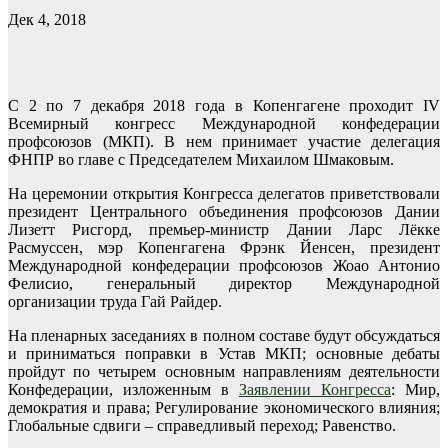
Дек 4, 2018
C 2 по 7 декабря 2018 года в Копенгагене проходит IV
Всемирный конгресс Международной конфедерации
профсоюзов (МКП). В нем принимает участие делегация
ФНПР во главе с Председателем Михаилом Шмаковым.
На церемонии открытия Конгресса делегатов приветствовали
президент Центрального объединения профсоюзов Дании
Лизетт Рисгорд, премьер-министр Дании Ларс Лёкке
Расмуссен, мэр Копенгагена Фрэнк Йенсен, президент
Международной конфедерации профсоюзов Жоао Антонио
Фелисио, генеральный директор Международной
организации труда Гай Райдер.
На пленарных заседаниях в полном составе будут обсуждаться
и приниматься поправки в Устав МКП; основные дебаты
пройдут по четырем основным направлениям деятельности
Конфедерации, изложенным в
Заявлении Конгресса
: Мир,
демократия и права; Регулирование экономического влияния;
Глобальные сдвиги – справедливый переход; Равенство.