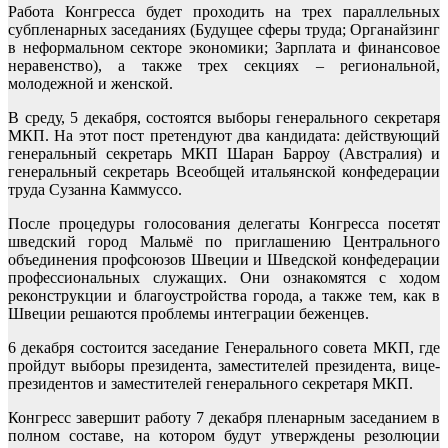
Работа Конгресса будет проходить на трех параллельных
субпленарных заседаниях (Будущее сферы труда; Органайзинг
в неформальном секторе экономики; Зарплата и финансовое
неравенство), а также трех секциях – региональной,
молодежной и женской.
В среду, 5 декабря, состоятся выборы генерального секретаря
МКП. На этот пост претендуют два кандидата: действующий
генеральный секретарь МКП Шаран Барроу (Австралия) и
генеральный секретарь Всеобщей итальянской конфедерации
труда Сузанна Каммуссо.
После процедуры голосования делегаты Конгресса посетят
шведский город Мальмё по приглашению Центрального
объединения профсоюзов Швеции и Шведской конфедерации
профессиональных служащих. Они ознакомятся с ходом
реконструкции и благоустройства города, а также тем, как в
Швеции решаются проблемы интеграции беженцев.
6 декабря состоится заседание Генерального совета МКП, где
пройдут выборы президента, заместителей президента, вице-
президентов и заместителей генерального секретаря МКП.
Конгресс завершит работу 7 декабря пленарным заседанием в
полном составе, на котором будут утверждены резолюции