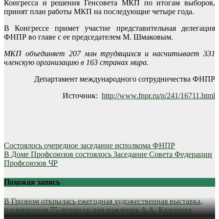
Конгресса и решения Генсовета МКП по итогам выборов,
принят план работы МКП на последующие четыре года.
В Конгрессе примет участие представительная делегация
ФНПР во главе с ее председателем М. Шмаковым.
МКП объединяет 207 млн трудящихся и насчитывает 331
членскую организацию в 163 странах мира.
Департамент международного сотрудничества ФНПР
Источник:
http://www.fnpr.ru/n/241/16711.html
Навигация
Состоялось очередное заседание исполкома ФНПР
В Доме Профсоюзов состоялось Заседание Совета Федерации
по
Профсоюзов ЧР
записям
Похожая запись
В Грозном открылась ежегодная художественная выставка,
посвященная 75-летию со дня рождения А.А. Кадырова