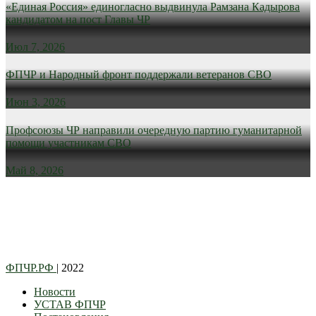
«Единая Россия» единогласно выдвинула Рамзана Кадырова
кандидатом на пост Главы ЧР
Июл 7, 2026
ФПЧР и Народный фронт поддержали ветеранов СВО
Июн 3, 2026
Профсоюзы ЧР направили очередную партию гуманитарной
помощи участникам СВО
Май 8, 2026
ФПЧР.РФ
| 2022
Новости
УСТАВ ФПЧР