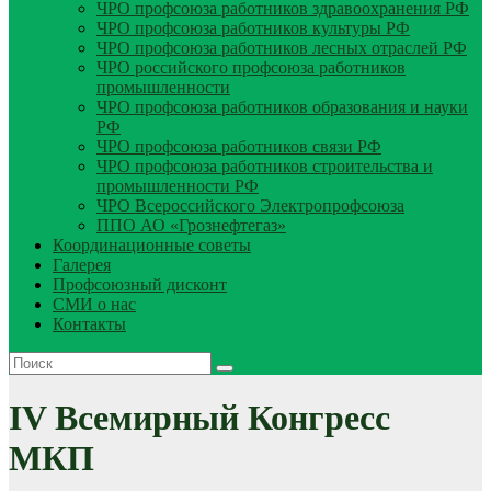
ЧРО профсоюза работников здравоохранения РФ
ЧРО профсоюза работников культуры РФ
ЧРО профсоюза работников лесных отраслей РФ
ЧРО российского профсоюза работников
промышленности
ЧРО профсоюза работников образования и науки
РФ
ЧРО профсоюза работников связи РФ
ЧРО профсоюза работников строительства и
промышленности РФ
ЧРО Всероссийского Электропрофсоюза
ППО АО «Грознефтегаз»
Координационные советы
Галерея
Профсоюзный дисконт
СМИ о нас
Контакты
IV Всемирный Конгресс
МКП