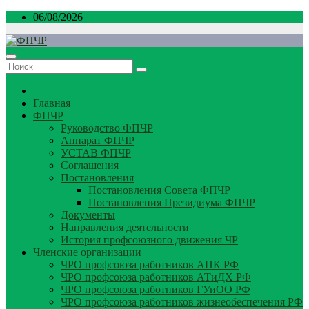
Перейти
06/08/2026
к
содержимому
Главная
ФПЧР
Руководство ФПЧР
Аппарат ФПЧР
УСТАВ ФПЧР
Соглашения
Постановления
Постановления Совета ФПЧР
Постановления Президиума ФПЧР
Документы
Направления деятельности
История профсоюзного движения ЧР
Членские организации
ЧРО профсоюза работников АПК РФ
ЧРО профсоюза работников АТиДХ РФ
ЧРО профсоюза работников ГУиОО РФ
ЧРО профсоюза работников жизнеобеспечения РФ