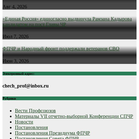
Авг 4, 2026
«Единая Россия» единогласно выдвинула Рамзана Кадырова
кандидатом на пост Главы ЧР
Июл 7, 2026
ФПЧР и Народный фронт поддержали ветеранов СВО
Июн 3, 2026
Электронный адрес:
chech_prof@inbox.ru
Рубрики
Вести Профсоюзов
Материалы VII отчетно-выборной Конференции СПЧР
Новости
Постановления
Постановления Президиума ФПЧР
Постановления Совета ФПЧР