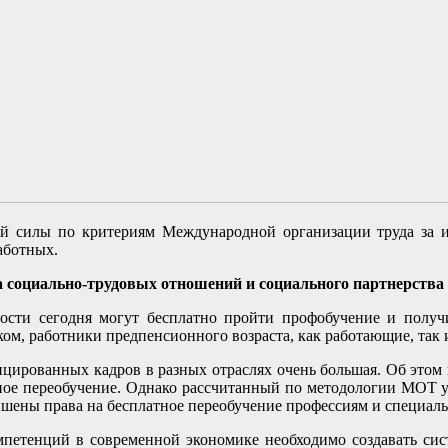
чей силы по критериям Международной организации труда за 
аботных.
 социально-трудовых отношений и социального партнерств
тости сегодня могут бесплатно пройти профобучение и полу
ком, работники предпенсионного возраста, как работающие, так 
цированных кадров в разных отраслях очень большая. Об этом 
ое переобучение. Однако рассчитанный по методологии МОТ ур
ишены права на бесплатное переобучение профессиям и специаль
етенций в современной экономике необходимо создавать сис