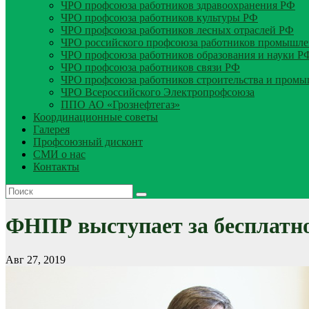
ЧРО профсоюза работников здравоохранения РФ
ЧРО профсоюза работников культуры РФ
ЧРО профсоюза работников лесных отраслей РФ
ЧРО российского профсоюза работников промышле
ЧРО профсоюза работников образования и науки Р
ЧРО профсоюза работников связи РФ
ЧРО профсоюза работников строительства и пром
ЧРО Всероссийского Электропрофсоюза
ППО АО «Грознефтегаз»
Координационные советы
Галерея
Профсоюзный дисконт
СМИ о нас
Контакты
ФНПР выступает за бесплатн
Авг 27, 2019