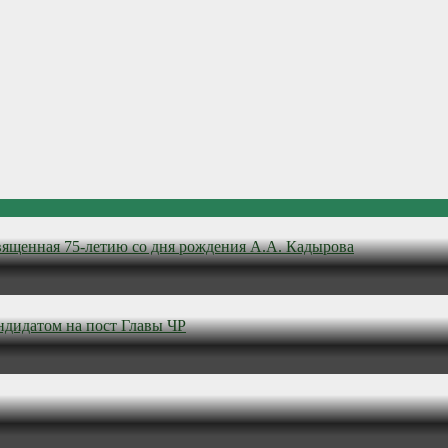
вященная 75-летию со дня рождения А.А. Кадырова
ндидатом на пост Главы ЧР