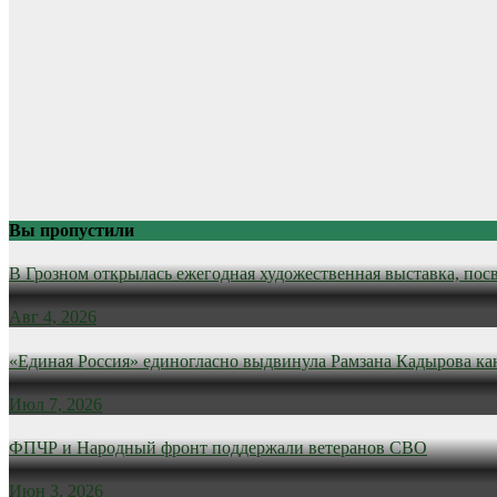
Вы пропустили
В Грозном открылась ежегодная художественная выставка, пос
Авг 4, 2026
«Единая Россия» единогласно выдвинула Рамзана Кадырова ка
Июл 7, 2026
ФПЧР и Народный фронт поддержали ветеранов СВО
Июн 3, 2026