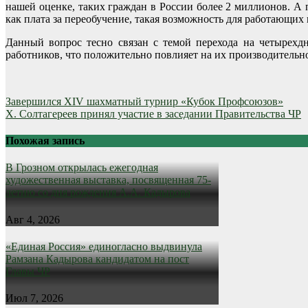
нашей оценке, таких граждан в России более 2 миллионов. А
как плата за переобучение, такая возможность для работающих
Данный вопрос тесно связан с темой перехода на четырех
работников, что положительно повлияет на их производительно
Навигация
Завершился XIV шахматный турнир «Кубок Профсоюзов»
Х. Солтагереев принял участие в заседании Правительства ЧР
по
записям
Похожая запись
В Грозном открылась ежегодная
художественная выставка, посвященная 75-
летию со дня рождения А.А. Кадырова
Авг 4, 2026
«Единая Россия» единогласно выдвинула
Рамзана Кадырова кандидатом на пост
Главы ЧР
Июл 7, 2026