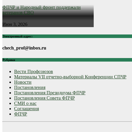
ФПЧР и Народный фронт поддержали
ветеранов СВО
Июн 3, 2026
Электронный адрес:
chech_prof@inbox.ru
Рубрики
Вести Профсоюзов
Материалы VII отчетно-выборной Конференции СПЧР
Новости
Постановления
Постановления Президиума ФПЧР
Постановления Совета ФПЧР
СМИ о нас
Соглашения
ФПЧР