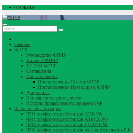
Перейти
07/08/2026
к
содержимому
Главная
ФПЧР
Руководство ФПЧР
Аппарат ФПЧР
УСТАВ ФПЧР
Соглашения
Постановления
Постановления Совета ФПЧР
Постановления Президиума ФПЧР
Документы
Направления деятельности
История профсоюзного движения ЧР
Членские организации
ЧРО профсоюза работников АПК РФ
ЧРО профсоюза работников АТиДХ РФ
ЧРО профсоюза работников ГУиОО РФ
ЧРО профсоюза работников жизнеобеспечения РФ