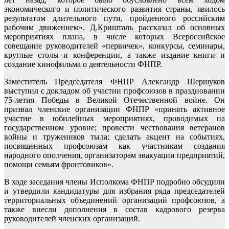
экономического и политического развития страны, явилось
результатом длительного пути, пройденного российским
рабочим движением». Д.Кришталь рассказал об основных
мероприятиях плана, в числе которых Всероссийское
совещание руководителей «первичек», конкурсы, семинары,
круглые столы и конференции, а также издание книги и
создание кинофильма о деятельности ФНПР.
Заместитель Председателя ФНПР Александр Шершуков
выступил с докладом об участии профсоюзов в праздновании
75-летия Победы в Великой Отечественной войне. Он
призвал членские организации ФНПР «принять активное
участие в юбилейных мероприятиях, проводимых на
государственном уровне; провести чествования ветеранов
войны и тружеников тыла; сделать акцент на событиях,
посвященных профсоюзам как участникам создания
народного ополчения, организаторам эвакуации предприятий,
помощи семьям фронтовиков».
В ходе заседания члены Исполкома ФНПР подробно обсудили
и утвердили кандидатуры для избрания ряда председателей
территориальных объединений организаций профсоюзов, а
также внесли дополнения в состав кадрового резерва
руководителей членских организаций.