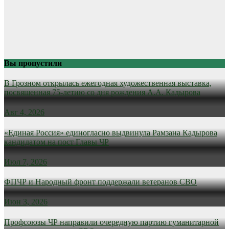
Вы пропустили
В Грозном открылась ежегодная художественная выставка,
посвященная 75-летию со дня рождения А.А. Кадырова
Авг 4, 2026
«Единая Россия» единогласно выдвинула Рамзана Кадырова
кандидатом на пост Главы ЧР
Июл 7, 2026
ФПЧР и Народный фронт поддержали ветеранов СВО
Июн 3, 2026
Профсоюзы ЧР направили очередную партию гуманитарной