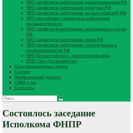
ЧРО профсоюза работников здравоохранения РФ
ЧРО профсоюза работников культуры РФ
ЧРО профсоюза работников лесных отраслей РФ
ЧРО российского профсоюза работников
промышленности
ЧРО профсоюза работников образования и науки
РФ
ЧРО профсоюза работников связи РФ
ЧРО профсоюза работников строительства и
промышленности РФ
ЧРО Всероссийского Электропрофсоюза
ППО АО «Грознефтегаз»
Координационные советы
Галерея
Профсоюзный дисконт
СМИ о нас
Контакты
Состоялось заседание
Исполкома ФНПР