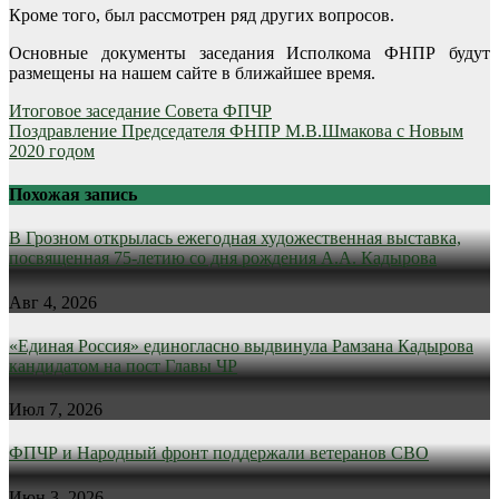
Кроме того, был рассмотрен ряд других вопросов.
Основные документы заседания Исполкома ФНПР будут
размещены на нашем сайте в ближайшее время.
Навигация
Итоговое заседание Совета ФПЧР
Поздравление Председателя ФНПР М.В.Шмакова с Новым
по
2020 годом
записям
Похожая запись
В Грозном открылась ежегодная художественная выставка,
посвященная 75-летию со дня рождения А.А. Кадырова
Авг 4, 2026
«Единая Россия» единогласно выдвинула Рамзана Кадырова
кандидатом на пост Главы ЧР
Июл 7, 2026
ФПЧР и Народный фронт поддержали ветеранов СВО
Июн 3, 2026