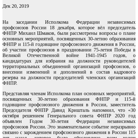
Дек 20, 2019
На заседании Исполкома Федерации независимых
профсоюзов России 18 декабря, которое вёл председатель
ФНПР Михаил Шмаков, были рассмотрены вопросы о плане
основных мероприятий, посвященных 30-летию образования
ФНПР и 115-й годовщине профсоюзного движения в России,
об участии профсоюзов в праздновании 75-летия Победы в
Великой Отечественной войне 1941-1945 годов, о
кандидатурах для избрания на должности руководителей
территориальных объединений организаций профсоюзов, о
внесении изменений и дополнений в состав кадрового
резерва на должности председателей членских организаций
ФНПР.
Представляя членам Исполкома план основных мероприятий,
посвященных 30-летию образования ФНПР и 115-й
годовщине профсоюзного движения в России, заместитель
Председателя ФНПР Давид Кришталь напомнил, что «30
октября решением Генерального совета ФНПР 2020 год
объявлен Годом 30-летия Федерации независимых
профсоюзов России. Это знаменательное событие неразрывно
связано с зарождением профсоюзного движения в России 115
лет назад, которое было обусловлено всем ходом