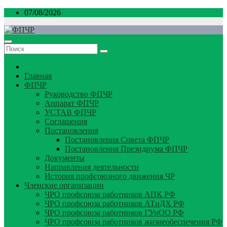
Перейти
07/08/2026
к
содержимому
Главная
ФПЧР
Руководство ФПЧР
Аппарат ФПЧР
УСТАВ ФПЧР
Соглашения
Постановления
Постановления Совета ФПЧР
Постановления Президиума ФПЧР
Документы
Направления деятельности
История профсоюзного движения ЧР
Членские организации
ЧРО профсоюза работников АПК РФ
ЧРО профсоюза работников АТиДХ РФ
ЧРО профсоюза работников ГУиОО РФ
ЧРО профсоюза работников жизнеобеспечения РФ