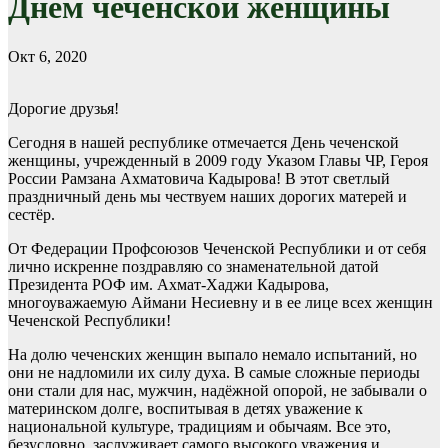
Днем чеченской женщины
Окт 6, 2020
Дорогие друзья!
Сегодня в нашей республике отмечается День чеченской
женщины, учрежденный в 2009 году Указом Главы ЧР, Героя
России Рамзана Ахматовича Кадырова! В этот светлый
праздничный день мы чествуем наших дорогих матерей и
сестёр.
От Федерации Профсоюзов Чеченской Республики и от себя
лично искренне поздравляю со знаменательной датой
Президента РОФ им. Ахмат-Хаджи Кадырова,
многоуважаемую Аймани Несиевну и в ее лице всех женщин
Чеченской Республики!
На долю чеченских женщин выпало немало испытаний, но
они не надломили их силу духа. В самые сложные периоды
они стали для нас, мужчин, надёжной опорой, не забывали о
материнском долге, воспитывая в детях уважение к
национальной культуре, традициям и обычаям. Все это,
безусловно, заслуживает самого высокого уважения и