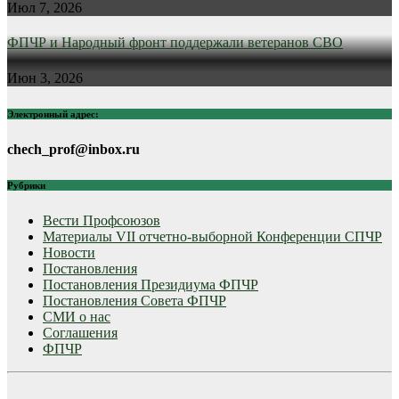
Июл 7, 2026
ФПЧР и Народный фронт поддержали ветеранов СВО
Июн 3, 2026
Электронный адрес:
chech_prof@inbox.ru
Рубрики
Вести Профсоюзов
Материалы VII отчетно-выборной Конференции СПЧР
Новости
Постановления
Постановления Президиума ФПЧР
Постановления Совета ФПЧР
СМИ о нас
Соглашения
ФПЧР