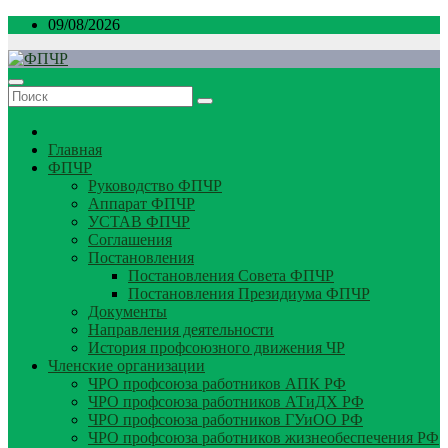
Перейти
09/08/2026
к
содержимому
Главная
ФПЧР
Руководство ФПЧР
Аппарат ФПЧР
УСТАВ ФПЧР
Соглашения
Постановления
Постановления Совета ФПЧР
Постановления Президиума ФПЧР
Документы
Направления деятельности
История профсоюзного движения ЧР
Членские организации
ЧРО профсоюза работников АПК РФ
ЧРО профсоюза работников АТиДХ РФ
ЧРО профсоюза работников ГУиОО РФ
ЧРО профсоюза работников жизнеобеспечения РФ