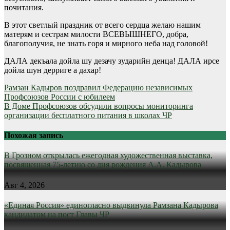
почитания.
В этот светлый праздник от всего сердца желаю нашим
матерям и сестрам милости ВСЕВЫШНЕГО, добра,
благополучия, не знать горя и мирного неба над головой!
ДАЛА декъала дойла шу дезачу зударийн денца! ДАЛА ирсе
дойла шун дерриге а дахар!
Навигация
Рамзан Кадыров поздравил Федерацию независимых
Профсоюзов России с юбилеем
по
В Доме Профсоюзов обсудили вопросы мониторинга
записям
организации бесплатного питания в школах ЧР
Похожая запись
В Грозном открылась ежегодная художественная выставка,
посвященная 75-летию со дня рождения А.А. Кадырова
Авг 4, 2026
«Единая Россия» единогласно выдвинула Рамзана Кадырова
кандидатом на пост Главы ЧР