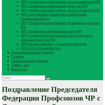
ЧРО профсоюза работников здравоохранения РФ
ЧРО профсоюза работников культуры РФ
ЧРО профсоюза работников лесных отраслей РФ
ЧРО российского профсоюза работников
промышленности
ЧРО профсоюза работников образования и науки
РФ
ЧРО профсоюза работников связи РФ
ЧРО профсоюза работников строительства и
промышленности РФ
ЧРО Всероссийского Электропрофсоюза
ППО АО «Грознефтегаз»
Координационные советы
Галерея
Профсоюзный дисконт
СМИ о нас
Контакты
Поздравление Председателя
Федерации Профсоюзов ЧР с