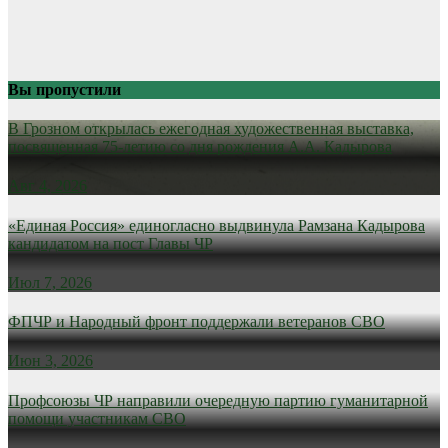
Вы пропустили
В Грозном открылась ежегодная художественная выставка,
посвященная 75-летию со дня рождения А.А. Кадырова
Авг 4, 2026
«Единая Россия» единогласно выдвинула Рамзана Кадырова
кандидатом на пост Главы ЧР
Июл 7, 2026
ФПЧР и Народный фронт поддержали ветеранов СВО
Июн 3, 2026
Профсоюзы ЧР направили очередную партию гуманитарной
помощи участникам СВО