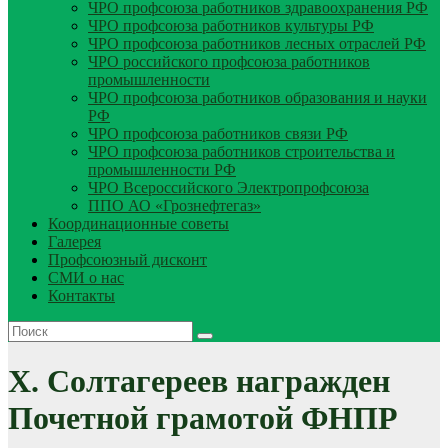
ЧРО профсоюза работников здравоохранения РФ
ЧРО профсоюза работников культуры РФ
ЧРО профсоюза работников лесных отраслей РФ
ЧРО российского профсоюза работников
промышленности
ЧРО профсоюза работников образования и науки
РФ
ЧРО профсоюза работников связи РФ
ЧРО профсоюза работников строительства и
промышленности РФ
ЧРО Всероссийского Электропрофсоюза
ППО АО «Грознефтегаз»
Координационные советы
Галерея
Профсоюзный дисконт
СМИ о нас
Контакты
Х. Солтагереев награжден
Почетной грамотой ФНПР