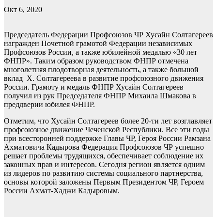
Окт 6, 2020
Председатель Федерации Профсоюзов ЧР Хусайн Солтагереев
награжден Почетной грамотой Федерации независимых
Профсоюзов России, а также юбилейной медалью «30 лет
ФНПР». Таким образом руководством ФНПР отмечена
многолетняя плодотворная деятельность, а также большой
вклад Х. Солтагереева в развитие профсоюзного движения
России. Грамоту и медаль ФНПР Хусайн Солтагереев
получил из рук Председателя ФНПР Михаила Шмакова в
преддверии юбилея ФНПР.
Отметим, что Хусайн Солтагереев более 20-ти лет возглавляет
профсоюзное движение Чеченской Республики. Все эти годы
при всесторонней поддержке Главы ЧР, Героя России Рамзана
Ахматовича Кадырова Федерация Профсоюзов ЧР успешно
решает проблемы трудящихся, обеспечивает соблюдение их
законных прав и интересов. Сегодня регион является одним
из лидеров по развитию системы социального партнерства,
основы которой заложены Первым Президентом ЧР, Героем
России Ахмат-Хаджи Кадыровым.