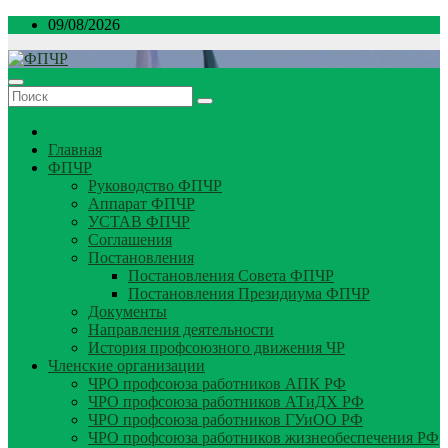
Перейти
09/08/2026
к
содержимому
Главная
ФПЧР
Руководство ФПЧР
Аппарат ФПЧР
УСТАВ ФПЧР
Соглашения
Постановления
Постановления Совета ФПЧР
Постановления Президиума ФПЧР
Документы
Направления деятельности
История профсоюзного движения ЧР
Членские организации
ЧРО профсоюза работников АПК РФ
ЧРО профсоюза работников АТиДХ РФ
ЧРО профсоюза работников ГУиОО РФ
ЧРО профсоюза работников жизнеобеспечения РФ