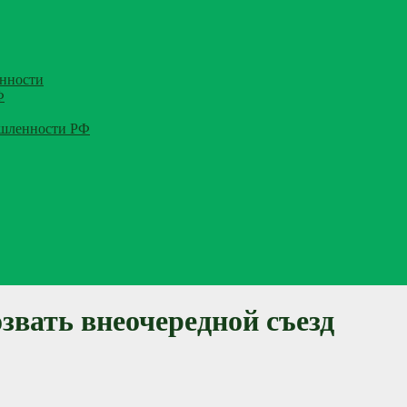
нности
Ф
ышленности РФ
звать внеочередной съезд