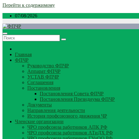
Перейти к содержимому
07/08/2026
Главная
ФПЧР
Руководство ФПЧР
Аппарат ФПЧР
УСТАВ ФПЧР
Соглашения
Постановления
Постановления Совета ФПЧР
Постановления Президиума ФПЧР
Документы
Направления деятельности
История профсоюзного движения ЧР
Членские организации
ЧРО профсоюза работников АПК РФ
ЧРО профсоюза работников АТиДХ РФ
ЧРО профсоюза работников ГУиОО РФ