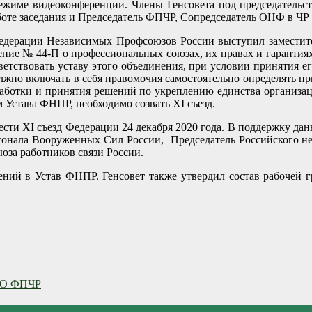
 режиме видеоконференции. Члены Генсовета под председател
боте заседания и Председатель ФПЧР, Сопредседатель ОНФ в ЧР
 Федерации Независимых Профсоюзов России выступил заместит
ние № 44-П о профессиональных союзах, их правах и гарантиях 
етствовать уставу этого объединения, при условии принятия е
олжно включать в себя правомочия самостоятельно определять 
работки и принятия решений по укреплению единства организац
 Устава ФНПР, необходимо созвать XI съезд.
ти XI съезд Федерации 24 декабря 2020 года. В поддержку дан
сонала Вооруженных Сил России, Председатель Российского н
за работников связи России.
ений в Устав ФНПР. Генсовет также утвердил состав рабочей г
 ЧО ФПЧР