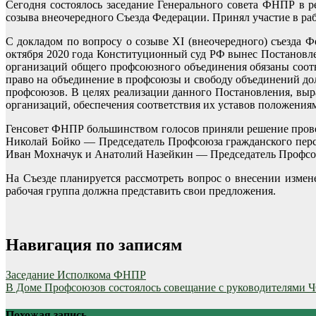
Сегодня состоялось заседание Генерального совета ФНПР в
созыва внеочередного Съезда Федерации. Принял участие в ра
С докладом по вопросу о созыве XI (внеочередного) съезда
октября 2020 года Конституционный суд РФ вынес Постановле
организаций общего профсоюзного объединения обязаны соотв
право на объединение в профсоюзы и свободу объединений д
профсоюзов. В целях реализации данного Постановления, вы
организаций, обеспечения соответствия их уставов положениям
Генсовет ФНПР большинством голосов приняли решение провес
Николай Бойко — Председатель Профсоюза гражданского пер
Иван Мохначук и Анатолий Назейкин — Председатель Профсою
На Съезде планируется рассмотреть вопрос о внесении измен
рабочая группа должна представить свои предложения.
Навигация по записям
Заседание Исполкома ФНПР
В Доме Профсоюзов состоялось совещание с руководителями
Похожая запись