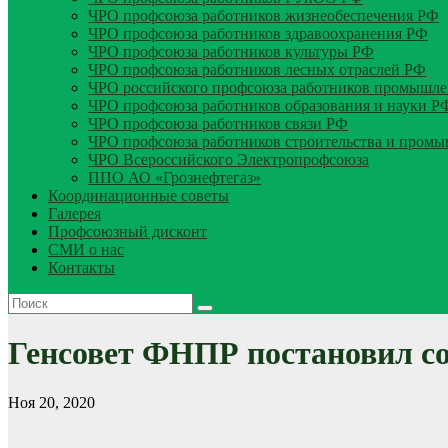
ЧРО профсоюза работников жизнеобеспечения РФ
ЧРО профсоюза работников здравоохранения РФ
ЧРО профсоюза работников культуры РФ
ЧРО профсоюза работников лесных отраслей РФ
ЧРО российского профсоюза работников промышле
ЧРО профсоюза работников образования и науки Р
ЧРО профсоюза работников связи РФ
ЧРО профсоюза работников строительства и пром
ЧРО Всероссийского Электропрофсоюза
ППО АО «Грознефтегаз»
Координационные советы
Галерея
Профсоюзный дисконт
СМИ о нас
Контакты
Генсовет ФНПР постановил со
Ноя 20, 2020