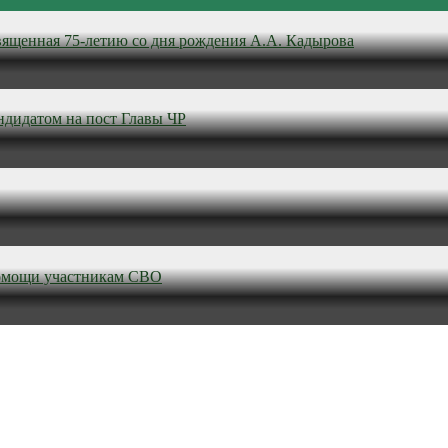
вященная 75-летию со дня рождения А.А. Кадырова
ндидатом на пост Главы ЧР
омощи участникам СВО