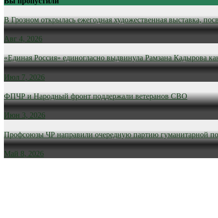
Вы пропустили
В Грозном открылась ежегодная художественная выставка, пос
Авг 4, 2026
«Единая Россия» единогласно выдвинула Рамзана Кадырова ка
Июл 7, 2026
ФПЧР и Народный фронт поддержали ветеранов СВО
Июн 3, 2026
Профсоюзы ЧР направили очередную партию гуманитарной п
Май 8, 2026