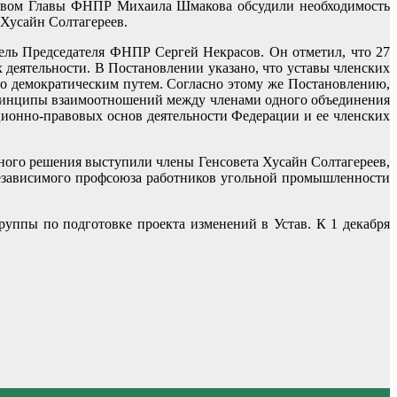
ьством Главы ФНПР Михаила Шмакова обсудили необходимость
 Хусайн Солтагереев.
ель Председателя ФНПР Сергей Некрасов. Он отметил, что 27
деятельности. В Постановлении указано, что уставы членских
го демократическим путем. Согласно этому же Постановлению,
принципы взаимоотношений между членами одного объединения
ионно-правовых основ деятельности Федерации и ее членских
ного решения выступили члены Генсовета Хусайн Солтагереев,
езависимого профсоюза работников угольной промышленности
руппы по подготовке проекта изменений в Устав. К 1 декабря