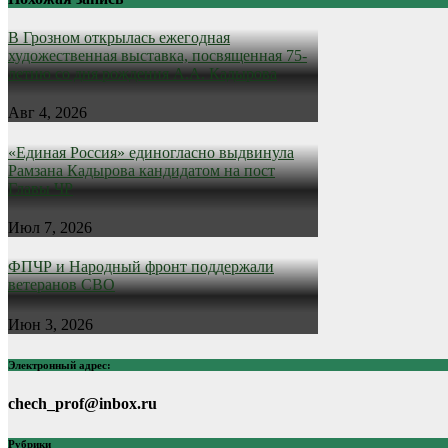
В Грозном открылась ежегодная
художественная выставка, посвященная 75-
летию со дня рождения А.А. Кадырова
Авг 4, 2026
«Единая Россия» единогласно выдвинула
Рамзана Кадырова кандидатом на пост
Главы ЧР
Июл 7, 2026
ФПЧР и Народный фронт поддержали
ветеранов СВО
Июн 3, 2026
Электронный адрес:
chech_prof@inbox.ru
Рубрики