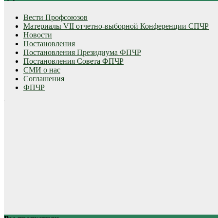
Вести Профсоюзов
Материалы VII отчетно-выборной Конференции СПЧР
Новости
Постановления
Постановления Президиума ФПЧР
Постановления Совета ФПЧР
СМИ о нас
Соглашения
ФПЧР