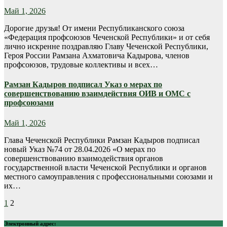
Май 1, 2026
Дорогие друзья! От имени Республиканского союза
«Федерация профсоюзов Чеченской Республики» и от себя
лично искренне поздравляю Главу Чеченской Республики,
Героя России Рамзана Ахматовича Кадырова, членов
профсоюзов, трудовые коллективы и всех…
Рамзан Кадыров подписал Указ о мерах по
совершенствованию взаимдействия ОИВ и ОМС с
профсоюзами
Май 1, 2026
Глава Чеченской Республики Рамзан Кадыров подписал
новый Указ №74 от 28.04.2026 «О мерах по
совершенствованию взаимодействия органов
государственной власти Чеченской Республики и органов
местного самоуправления с профессиональными союзами и
их…
Навигация
1
2
по
Электронный адрес: