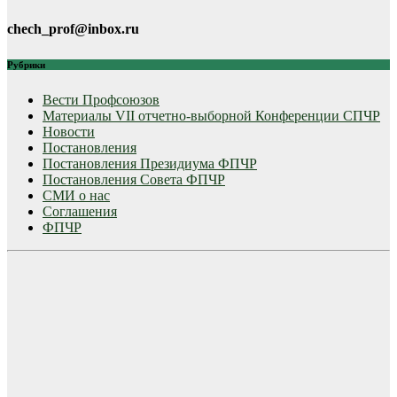
записям
chech_prof@inbox.ru
Рубрики
Вести Профсоюзов
Материалы VII отчетно-выборной Конференции СПЧР
Новости
Постановления
Постановления Президиума ФПЧР
Постановления Совета ФПЧР
СМИ о нас
Соглашения
ФПЧР