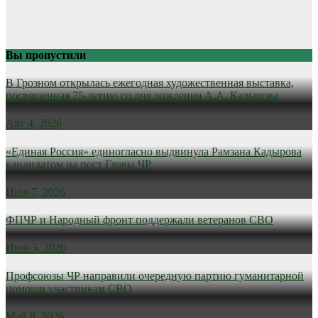
Вы пропустили
В Грозном открылась ежегодная художественная выставка,
посвященная 75-летию со дня рождения А.А. Кадырова
Авг 4, 2026
«Единая Россия» единогласно выдвинула Рамзана Кадырова
кандидатом на пост Главы ЧР
Июл 7, 2026
ФПЧР и Народный фронт поддержали ветеранов СВО
Июн 3, 2026
Профсоюзы ЧР направили очередную партию гуманитарной
помощи участникам СВО
Май 8, 2026