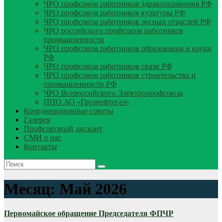
ЧРО профсоюза работников здравоохранения РФ
ЧРО профсоюза работников культуры РФ
ЧРО профсоюза работников лесных отраслей РФ
ЧРО российского профсоюза работников
промышленности
ЧРО профсоюза работников образования и науки
РФ
ЧРО профсоюза работников связи РФ
ЧРО профсоюза работников строительства и
промышленности РФ
ЧРО Всероссийского Электропрофсоюза
ППО АО «Грознефтегаз»
Координационные советы
Галерея
Профсоюзный дисконт
СМИ о нас
Контакты
Месяц:
Май 2026
Первомайское обращение Председателя ФПЧР