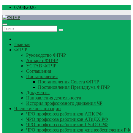
Перейти
07/08/2026
к
содержимому
Главная
ФПЧР
Руководство ФПЧР
Аппарат ФПЧР
УСТАВ ФПЧР
Соглашения
Постановления
Постановления Совета ФПЧР
Постановления Президиума ФПЧР
Документы
Направления деятельности
История профсоюзного движения ЧР
Членские организации
ЧРО профсоюза работников АПК РФ
ЧРО профсоюза работников АТиДХ РФ
ЧРО профсоюза работников ГУиОО РФ
ЧРО профсоюза работников жизнеобеспечения РФ